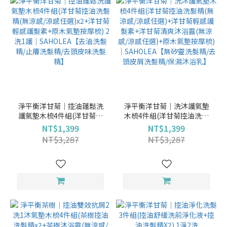
淨平衡洋甘菊│控油蓬鬆洗
淨平衡洋甘菊│洗沐護氣墊
護氣墊木梳4件組(洋甘菊控
木梳4件組(洋甘菊控油洗髮
油洗髮精(無涼感/涼感任
精(無涼感/涼感任選)+洋甘菊
NT$1,399
NT$1,399
選)x2+洋甘菊輕感護髮素+原
輕感護髮素+洋甘菊清爽沐浴
NT$3,287
NT$3,287
木氣墊按摩梳) 2洗1護
露(無涼感/涼感任選)+原木氣
│SAHOLEA【去油洗髮精/
墊按摩梳) │SAHOLEA【無
止癢洗髮精/去頭皮味洗髮
矽靈洗髮精/去頭皮屑洗髮精/
精】
保濕沐浴乳】