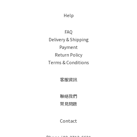
Help
FAQ
Delivery & Shipping
Payment
Return Policy
Terms & Conditions
客服資訊
聯絡我們
常見問題
Contact