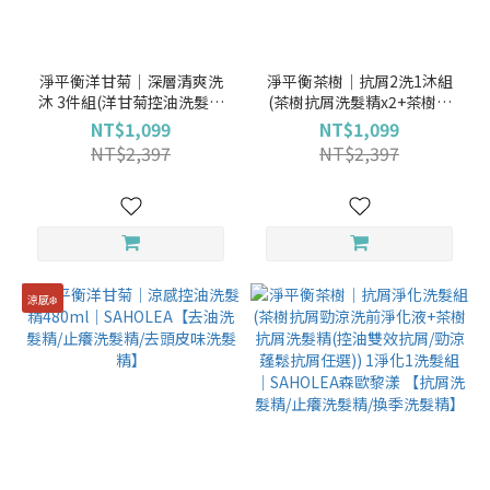
淨平衡洋甘菊│深層清爽洗
淨平衡茶樹│抗屑2洗1沐組
沐 3件組(洋甘菊控油洗髮精
(茶樹抗屑洗髮精x2+茶樹沐
x2+洋甘菊清爽沐浴
浴露(無涼感/涼感任
NT$1,099
NT$1,099
露)│SAHOLEA【香水洗髮
選)x1)│SAHOLEA【保濕洗
NT$2,397
NT$2,397
精/保濕洗髮精/保濕沐浴乳】
髮精/無矽靈洗髮精/抗頭皮屑
洗髮精】
涼感❄️