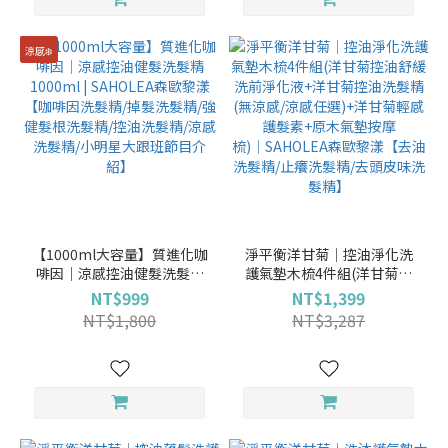
涼感❄️
【1000ml大容量】質進化咖
淨平衡洋甘菊│控油淨化洗
啡因│涼感控油健髮洗髮精
護氣墊木梳4件組(洋甘菊控
1000ml | SAHOLEA森歐黎
油舒緩洗前淨化液+洋甘菊控
NT$999
NT$1,399
漾【咖啡因洗髮精/掉髮洗髮
油洗髮精(無涼感/涼感任
NT$1,800
NT$3,287
精/強健髮根洗髮精/控油洗髮
選)+洋甘菊輕感護髮素+原木
精/涼感洗髮精/小明星大跟班
氣墊按摩梳)│SAHOLEA森
節目介紹】
歐黎漾【去油洗髮精/止癢洗
髮精/去頭皮味洗髮精】