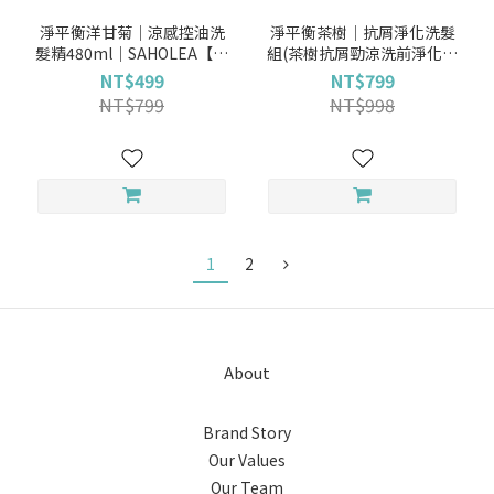
淨平衡洋甘菊│涼感控油洗
淨平衡茶樹│抗屑淨化洗髮
髮精480ml│SAHOLEA【去
組(茶樹抗屑勁涼洗前淨化液
油洗髮精/止癢洗髮精/去頭皮
+茶樹抗屑洗髮精(控油雙效
NT$499
NT$799
味洗髮精】
抗屑/勁涼蓬鬆抗屑任選)) 1
NT$799
NT$998
淨化1洗髮組│SAHOLEA森
歐黎漾 【抗屑洗髮精/止癢洗
髮精/換季洗髮精】
1
2
About
Brand Story
Our Values
Our Team