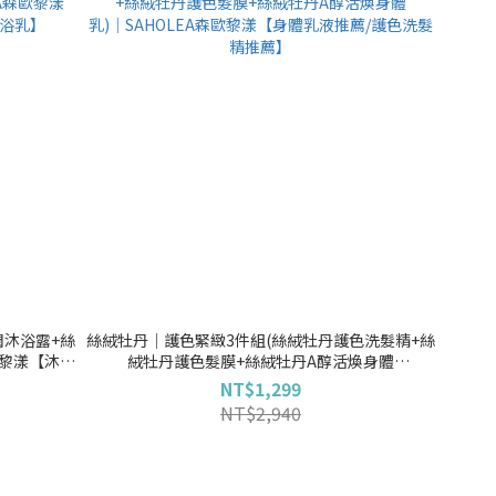
潤沐浴露+絲
絲絨牡丹│護色緊緻3件組(絲絨牡丹護色洗髮精+絲
歐黎漾【沐浴
絨牡丹護色髮膜+絲絨牡丹A醇活煥身體
乳】
乳)│SAHOLEA森歐黎漾【身體乳液推薦/護色洗髮
NT$1,299
精推薦】
NT$2,940