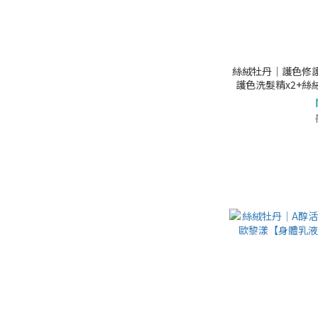
絲絨牡丹│護色修護
護色洗髮精x2+
梳)｜SAHOLEA