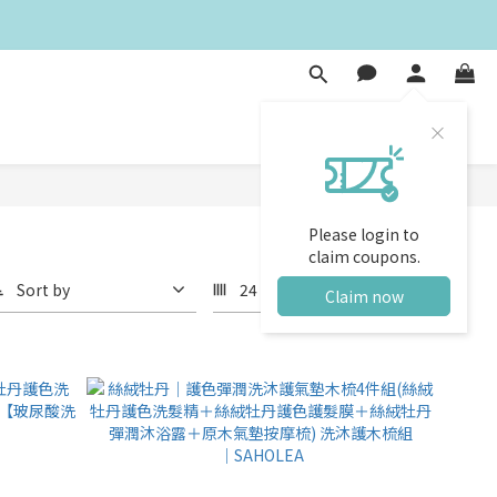
Please login to
claim coupons.
Sort by
24 Items per page
Claim now