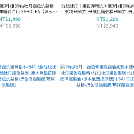
護3件組(絲絨牡丹護色洗髮精
絲絨牡丹│護色彈潤洗沐護3件組(絲絨
澤護髮油)│SAHOLEA【玻尿酸
髮精+絲絨牡丹護色護髮膜+絲絨牡丹
水洗髮精/保濕洗髮精】
露)│SAHOLEA【香水洗髮精/護色髮
NT$1,499
NT$1,299
露】
NT$3,050
NT$2,940