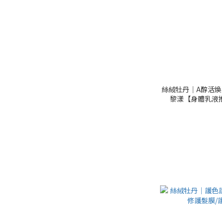
絲絨牡丹│A醇活煥身
黎漾【身體乳液推