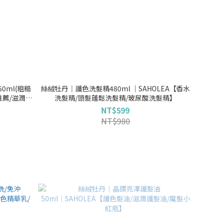
ml(粗糙
絲絨牡丹│護色洗髮精480ml │SAHOLEA【香水
推薦/滋潤護
洗髮精/頭髮蓬鬆洗髮精/玻尿酸洗髮精】
NT$599
NT$980