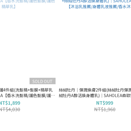
SOLD OUT
護4件組(洗髮精+髮膜+精華乳
絲絨牡丹│彈潤煥膚2件組(絲絨牡丹彈
LEA【香水洗髮精/護色髮膜/護色
絨牡丹A醇活煥身體乳)│SAHOLEA森
精華乳】
乳推薦/身體乳液推薦/香水沐浴
NT$1,899
NT$999
NT$4,030
NT$1,960