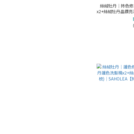
絲絨牡丹│持色修
x2+絲絨牡丹晶鑽亮
洗髮精/香