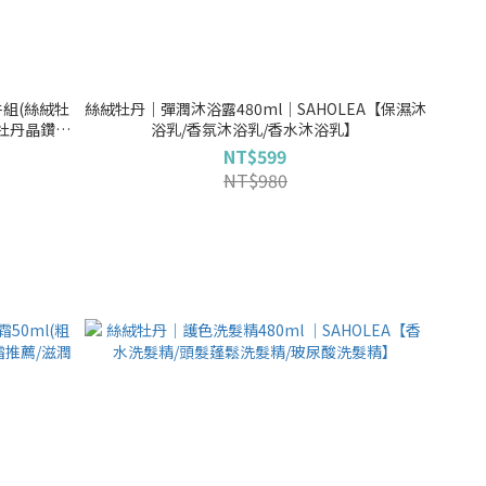
組(絲絨牡
絲絨牡丹│彈潤沐浴露480ml│SAHOLEA【保濕沐
牡丹晶鑽亮
浴乳/香氛沐浴乳/香水沐浴乳】
A【持色洗髮
NT$599
】
NT$980