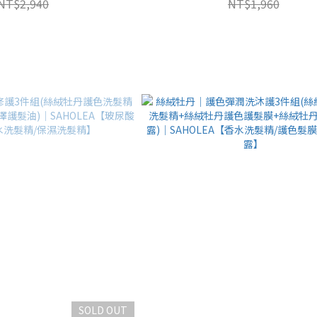
NT$2,940
NT$1,960
潤精華乳/染燙受損髮/撫平毛躁/
奢香女神光】
SOLD OUT