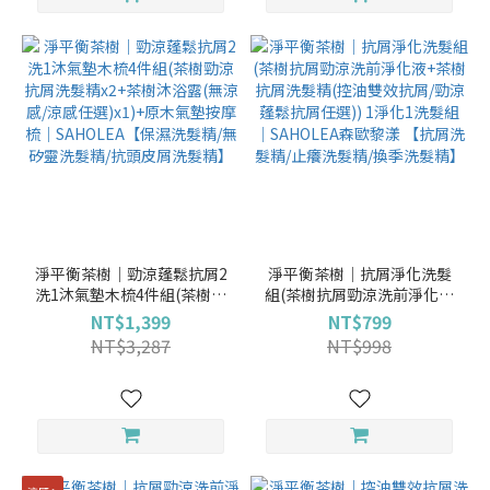
淨平衡茶樹｜勁涼蓬鬆抗屑2
淨平衡茶樹│抗屑淨化洗髮
洗1沐氣墊木梳4件組(茶樹勁
組(茶樹抗屑勁涼洗前淨化液
涼抗屑洗髮精x2+茶樹沐浴露
+茶樹抗屑洗髮精(控油雙效
NT$1,399
NT$799
(無涼感/涼感任選)x1)+原木
抗屑/勁涼蓬鬆抗屑任選)) 1
NT$3,287
NT$998
氣墊按摩梳｜SAHOLEA【保
淨化1洗髮組│SAHOLEA森
濕洗髮精/無矽靈洗髮精/抗頭
歐黎漾 【抗屑洗髮精/止癢洗
皮屑洗髮精】
髮精/換季洗髮精】