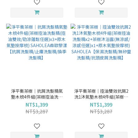
淨平衡茶樹｜抗屑洗髮精氣
淨平衡茶樹｜控油雙效抗屑2
墊木梳4件組(茶樹控油洗髮
洗1沐氣墊木梳4件組(茶樹控
精(控油雙效/勁涼蓬鬆任
油洗髮精x2+茶樹沐浴露(無
NT$1,399
NT$1,399
選)x3+原木氣墊按摩梳)
涼感/涼感任選)x1+原木氣墊
NT$3,287
NT$3,287
SAHOLEA森歐黎漾 【抗屑洗
按摩梳) SAHOLEA【保濕洗
髮精/止癢洗髮精/換季洗髮
髮精/無矽靈洗髮精/抗頭皮屑
精】
洗髮精】