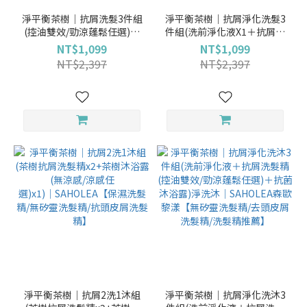
淨平衡茶樹│抗屑洗髮3件組
淨平衡茶樹｜抗屑淨化洗髮3
(控油雙效/勁涼蓬鬆任選)｜
件組(洗前淨化液X1＋抗屑洗
SAHOLEA森歐黎漾【抗屑洗
髮精X2(控油雙效/勁涼蓬鬆
NT$1,099
NT$1,099
髮精/止癢洗髮精/換季洗髮
任選) 1淨2洗｜SAHOLEA森
NT$2,397
NT$2,397
精】
歐黎漾
淨平衡茶樹│抗屑2洗1沐組
淨平衡茶樹│抗屑淨化洗沐3