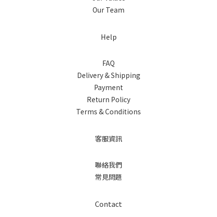
Our Team
Help
FAQ
Delivery & Shipping
Payment
Return Policy
Terms & Conditions
客服資訊
聯絡我們
常見問題
Contact