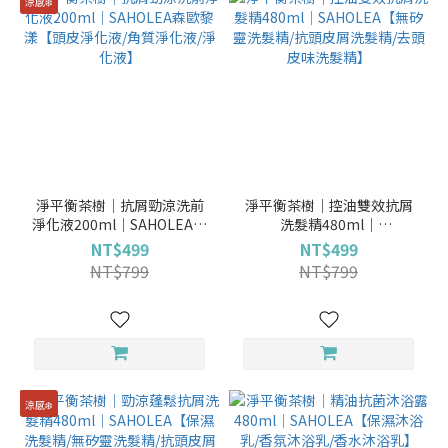
涼感❄️
淨平衡茶樹│抗屑勁涼洗前
淨平衡茶樹｜控油雙效抗屑
淨化液200ml│SAHOLEA森
洗髮精480ml｜
歐黎漾【頭皮淨化液/角質淨
SAHOLEA【無矽靈洗髮精/
NT$499
NT$499
化液/淨化液】
抗頭皮屑洗髮精/去頭皮味洗
NT$799
NT$799
髮精】
涼感❄️