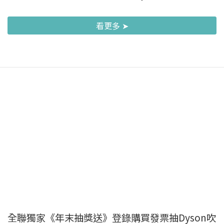
看更多 ➤
全聯獨家《年末抽獎送》登錄購買發票抽Dyson吹