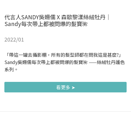
代言人SANDY吳姍儒 X 森歐黎漾絲絨牡丹｜
Sandy每次帶上都被問爆的髮寶🌺
2022/01
「帶這一罐去攝影棚，所有的髮型師都在問我這是甚麼?」
Sandy吳姍儒每次帶上都被問爆的髮寶🌺 ——絲絨牡丹護色
系列。
看更多 ➤