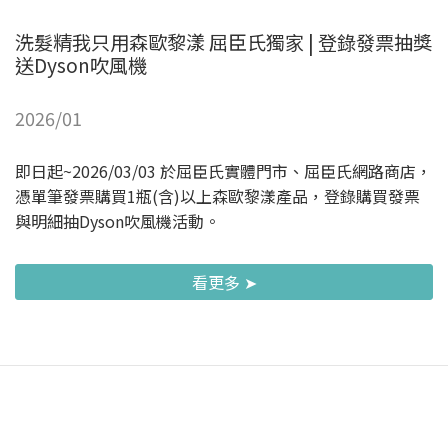
洗髮精我只用森歐黎漾 屈臣氏獨家 | 登錄發票抽獎
送Dyson吹風機
2026/01
即日起~2026/03/03 於屈臣氏實體門市、屈臣氏網路商店，
憑單筆發票購買1瓶(含)以上森歐黎漾產品，登錄購買發票
與明細抽Dyson吹風機活動。
看更多 ➤