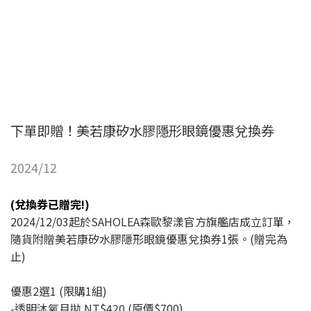
下單即贈！美若康矽水膠隱形眼鏡優惠兌換券
2024/12
(兌換券已贈完!)
2024/12/03起於SAHOLEA森歐黎漾官方旗艦店成立訂單，
隨貨附贈美若康矽水膠隱形眼鏡優惠兌換券1張。(贈完為
止)
優惠2選1 (限購1組)
-透明沐氧月拋 NT$420 (原價$700)