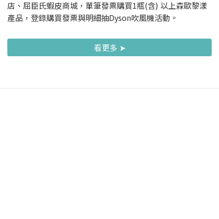
店、屈臣氏蝦皮商城，單筆發票購買1瓶(含) 以上森歐黎漾
產品，登錄購買發票與明細抽Dyson吹風機活動。
看更多 ➤