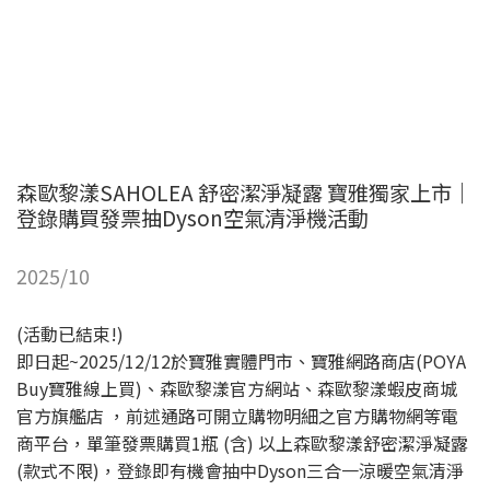
森歐黎漾SAHOLEA 舒密潔淨凝露 寶雅獨家上市｜
登錄購買發票抽Dyson空氣清淨機活動
2025/10
(活動已結束!)
即日起~2025/12/12於寶雅實體門市、寶雅網路商店(POYA
Buy寶雅線上買)、森歐黎漾官方網站、森歐黎漾蝦皮商城
官方旗艦店 ，前述通路可開立購物明細之官方購物網等電
商平台，單筆發票購買1瓶 (含) 以上森歐黎漾舒密潔淨凝露
(款式不限)，登錄即有機會抽中Dyson三合一涼暖空氣清淨