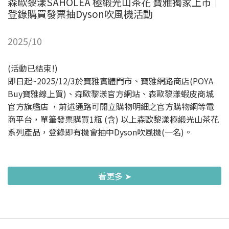
森歐黎漾SAHOLEA 極緞光山茶花 寶雅獨家上市｜
登錄購買發票抽Dyson吹風機活動
2025/10
(活動已結束!)
即日起~2025/12/3於寶雅實體門市、寶雅網路商店(POYA
Buy寶雅線上買)、森歐黎漾官方網站、森歐黎漾蝦皮商城
官方旗艦店 ，前述通路可開立購物明細之官方購物網等電
商平台，單筆發票購買1瓶 (含) 以上森歐黎漾極緞光山茶花
系列產品，登錄即有機會抽中Dyson吹風機(一名)。
看更多 ➤