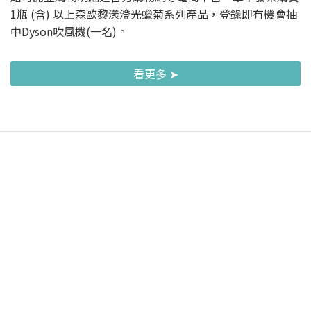
1瓶 (含) 以上森歐黎漾澄光蠟菊系列產品，登錄即有機會抽
中Dyson吹風機(一名)。
看更多 ➤