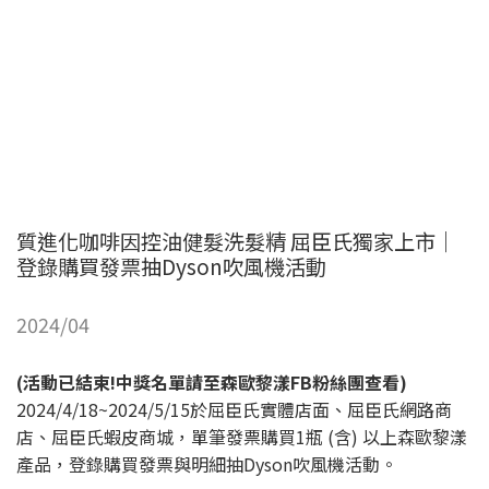
質進化咖啡因控油健髮洗髮精 屈臣氏獨家上市｜
登錄購買發票抽Dyson吹風機活動
2024/04
(活動已結束!中獎名單請至森歐黎漾FB粉絲團查看)
2024/4/18~2024/5/15於屈臣氏實體店面、屈臣氏網路商
店、屈臣氏蝦皮商城，單筆發票購買1瓶 (含) 以上森歐黎漾
產品，登錄購買發票與明細抽Dyson吹風機活動。