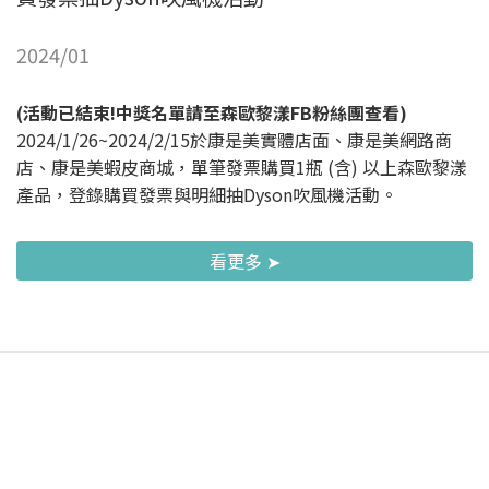
2024/01
(活動已結束!中獎名單請至森歐黎漾FB粉絲團查看)
2024/1/26~2024/2/15於康是美實體店面、康是美網路商
店、康是美蝦皮商城，單筆發票購買1瓶 (含) 以上森歐黎漾
產品，登錄購買發票與明細抽Dyson吹風機活動。
看更多 ➤