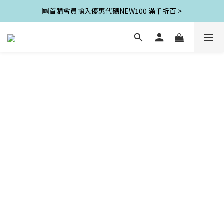
🆕首購會員輸入優惠代碼NEW100 滿千折百 >