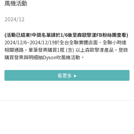
風機活動
2024/12
(活動已結束!中獎名單請於1/6後至森歐黎漾FB粉絲團查看)
2024/12/6~2024/12/19於全台全聯實體店面、全聯小時達
相關通路，單筆發票購買1瓶 (含) 以上森歐黎漾產品，登錄
購買發票與明細抽Dyson吹風機活動。
看更多 ➤