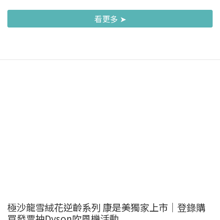
看更多 ➤
極沙龍雪絨花逆齡系列 康是美獨家上市｜登錄購
買發票抽Dyson吹風機活動