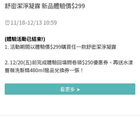
舒密潔淨凝露 新品體驗價$299
⏰11/18-12/13 10:59
(體驗活動已結束!)
1. 活動期間以體驗價$299購買任一款舒密潔淨凝露
2. 12/20(五)前完成體驗回填問卷領$250優惠券、再送水漾
薔薇洗髮精480ml贈品兌換券一張！
看更多 ➤