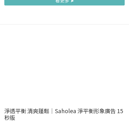
看更多 ➤
淨透平衡 清爽蓬鬆｜Saholea 淨平衡形象廣告 15
秒版