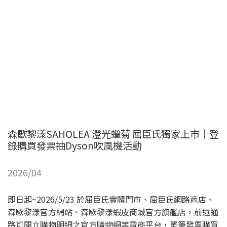
森歐黎漾SAHOLEA 澄光蠟菊 屈臣氏獨家上市｜登
錄購買發票抽Dyson吹風機活動
2026/04
即日起~2026/5/23 於屈臣氏實體門市、屈臣氏網路商店、
森歐黎漾官方網站、森歐黎漾蝦皮商城官方旗艦店，前述通
路可開立購物明細之官方購物網等電商平台，單筆發票購買