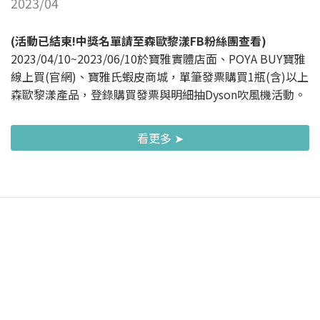
2023/04
(活動已結束!中獎名單請至森歐黎漾FB粉絲團查看)
2023/04/10~2023/06/10於寶雅實體店面、POYA BUY寶雅
線上買(官網)、寶雅氏蝦皮商城，單筆發票購買1瓶(含)以上
森歐黎漾產品，登錄購買發票與明細抽Dyson吹風機活動。
看更多 ➤