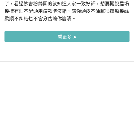
了，看過臉書粉絲團的就知道大家一致好評，想要擺脫扁塌
髮擁有睡不醒頭用這款準沒錯，讓你頭皮不油膩很蓬鬆髮絲
柔順不糾結也不會分岔讓你崩潰。
看更多 ➤