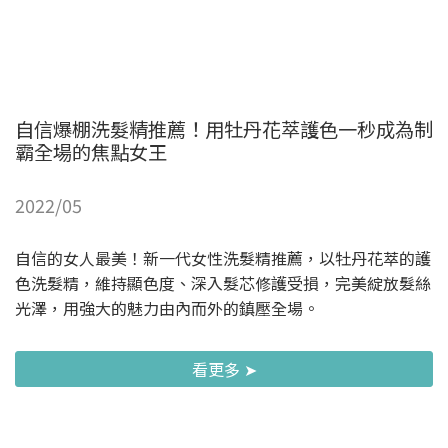
自信爆棚洗髮精推薦！用牡丹花萃護色一秒成為制
霸全場的焦點女王
2022/05
自信的女人最美！新一代女性洗髮精推薦，以牡丹花萃的護
色洗髮精，維持顯色度、深入髮芯修護受損，完美綻放髮絲
光澤，用強大的魅力由內而外的鎮壓全場。
看更多 ➤