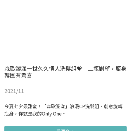
森歐黎漾一世久久情人洗髮組💝｜二瓶對望，瓶身
轉圈有驚喜
2021/11
今夏七夕最甜蜜！「森歐黎漾」浪漫CP洗髮組，創意旋轉
瓶身，你就是我的Only One。