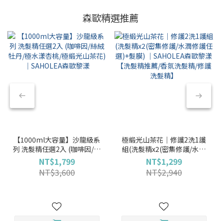
森歐精選推薦
【1000ml大容量】沙龍級系
極緞光山茶花｜修護2洗1護
列 洗髮精任選2入 (咖啡因/絲
組(洗髮精x2(密集修護/水潤
絨牡丹/極水漾杏桃/極緞光山
修護任選)+髮膜) ｜
NT$1,799
NT$1,299
茶花)｜SAHOLEA森歐黎漾
SAHOLEA森歐黎漾【洗髮精
NT$3,600
NT$2,940
推薦/香氛洗髮精/修護洗髮
精】