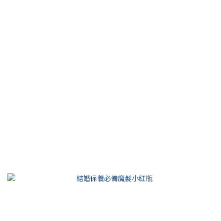
【LINE TODAY】換季落髮危機多？ 看看醫師怎
麼說