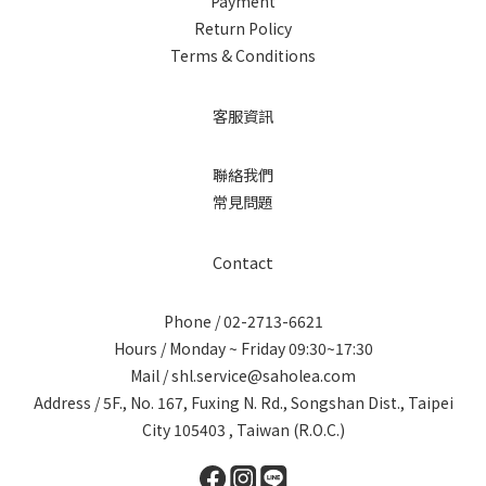
Payment
Return Policy
Terms & Conditions
客服資訊
聯絡我們
常見問題
Contact
Phone / 02-2713-6621
Hours / Monday ~ Friday 09:30~17:30
Mail / shl.service@saholea.com
Address / 5F., No. 167, Fuxing N. Rd., Songshan Dist., Taipei
City 105403 , Taiwan (R.O.C.)