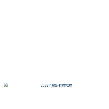
【Bella儂儂】這樣洗，頭皮清爽森呼吸