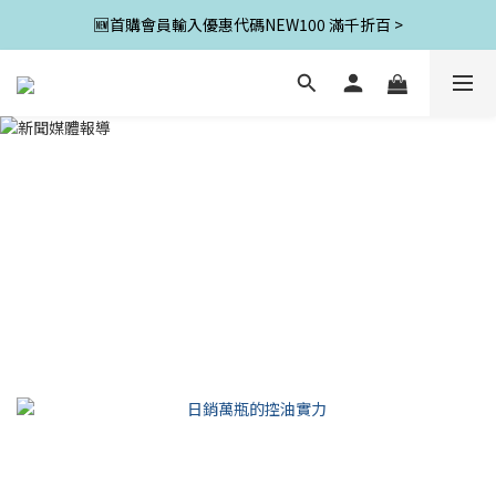
🆕首購會員輸入優惠代碼NEW100 滿千折百 >