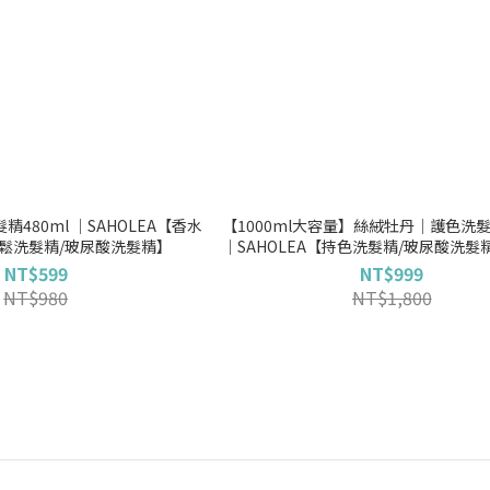
480ml │SAHOLEA【香水
【1000ml大容量】絲絨牡丹│護色洗髮精
蓬鬆洗髮精/玻尿酸洗髮精】
│SAHOLEA【持色洗髮精/玻尿酸洗髮
精】
NT$599
NT$999
NT$980
NT$1,800