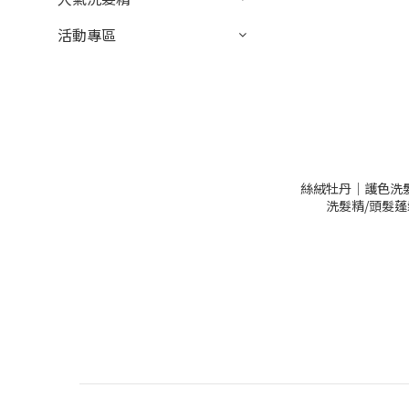
活動專區
絲絨牡丹│護色洗髮精
洗髮精/頭髮