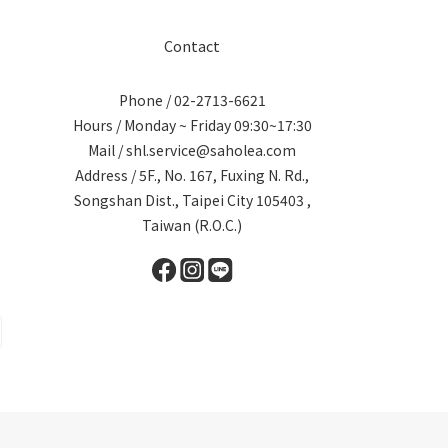
Contact
Phone / 02-2713-6621
Hours / Monday ~ Friday 09:30~17:30
Mail / shl.service@saholea.com
Address / 5F., No. 167, Fuxing N. Rd.,
Songshan Dist., Taipei City 105403 ,
Taiwan (R.O.C.)