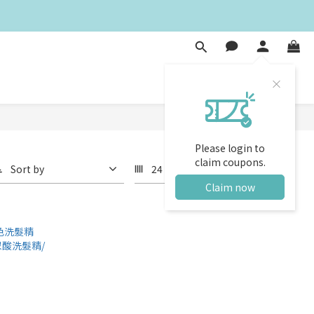
Please login to
claim coupons.
Sort by
24 Items per page
Claim now