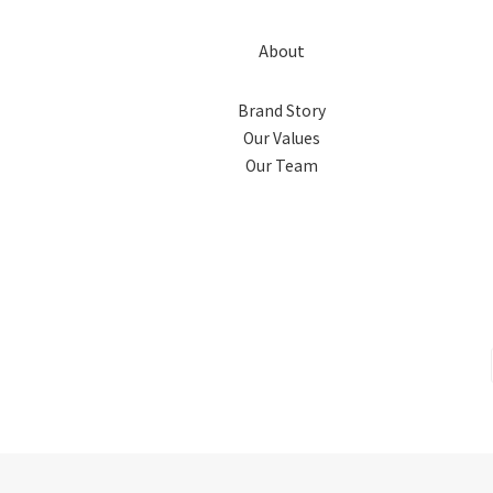
About
Brand Story
Our Values
Our Team