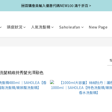
🆕首購會員輸入優惠代碼NEW100 滿千折百 >
頭皮狀況
人氣洗髮精
Saholeafan
New Page
洗髮精維持秀髮光澤顯色