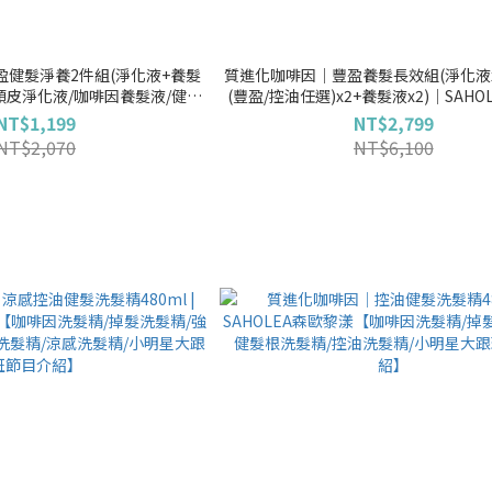
盈健髮淨養2件組(淨化液+養髮
質進化咖啡因│豐盈養髮長效組(淨化液x
【頭皮淨化液/咖啡因養髮液/健髮
(豐盈/控油任選)x2+養髮液x2)│SAHO
瓶/小明星大跟班節目介紹】
淨化液/咖啡因養髮液/健髮液/髮界小棕
NT$1,199
NT$2,799
跟班節目介紹】
NT$2,070
NT$6,100