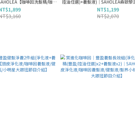
SAHOLEA【咖啡因洗髮精/咖啡
控油任選)+養髮液)│SAHOLEA森歐
洗髮精/髮界小棕瓶/小明星大跟
洗髮精/咖啡因養髮液/強健髮根洗髮精/
NT$1,899
NT$1,199
班節目介紹】
小明星大跟班節目介紹】
NT$3,160
NT$2,070