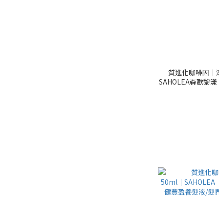
質進化咖啡因│涼
SAHOLEA森歐黎
健髮根洗髮精/控油