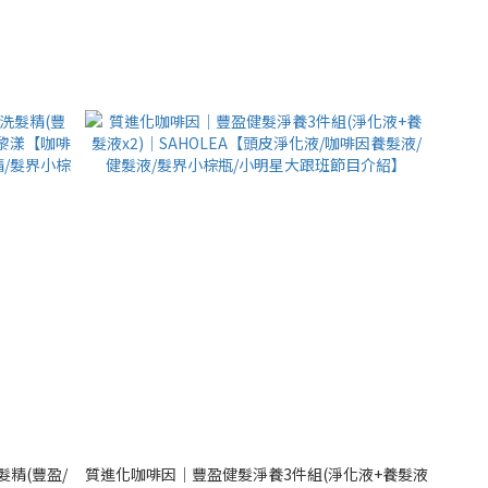
精(豐盈/
質進化咖啡因│豐盈健髮淨養3件組(淨化液+養髮液