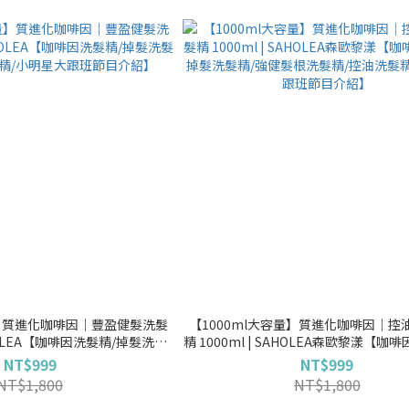
量】質進化咖啡因│豐盈健髮洗髮
【1000ml大容量】質進化咖啡因│控
SAHOLEA【咖啡因洗髮精/掉髮洗髮
精 1000ml | SAHOLEA森歐黎漾【咖
精/小明星大跟班節目介紹】
髮洗髮精/強健髮根洗髮精/控油洗髮精
NT$999
NT$999
班節目介紹】
NT$1,800
NT$1,800