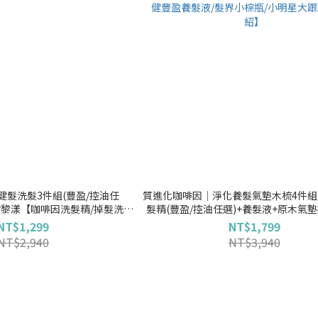
健髮洗髮3件組(豐盈/控油任
質進化咖啡因│淨化養髮氣墊木梳4件組
森歐黎漾【咖啡因洗髮精/掉髮洗髮
髮精(豐盈/控油任選)+養髮液+原木氣墊
精/小明星大跟班節目介紹】
洗養 | SAHOLEA【咖啡因洗髮精/頭皮
NT$1,299
NT$1,799
豐盈養髮液/髮界小棕瓶/小明星大跟班
NT$2,940
NT$3,940