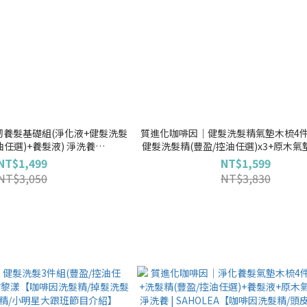
養髮基礎組(淨化液+健髮洗髮
質進化咖啡因│健髮洗髮精氣墊木梳4件
油任選)+養髮液) 淨洗養
健髮洗髮精(豐盈/控油任選)x3+原木氣墊
啡因洗髮精/掉髮洗髮精/強健髮根
SAHOLEA森歐黎漾【豐盈養護/咖啡因
NT$1,499
NT$1,599
瓶/小明星大跟班節目介紹】
養護】
NT$3,050
NT$3,830