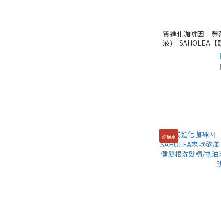
質進化咖啡因│豐
液)│SAHOLEA
液/髮界小棕
涼感❄️