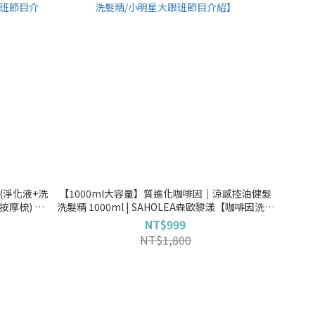
(淨化液+洗
【1000ml大容量】質進化咖啡因│涼感控油健髮
按摩梳) 淨
洗髮精 1000ml | SAHOLEA森歐黎漾【咖啡因洗髮
淨化液/強健
精/掉髮洗髮精/強健髮根洗髮精/控油洗髮精/涼感洗
NT$999
節目介紹】
髮精/小明星大跟班節目介紹】
NT$1,800