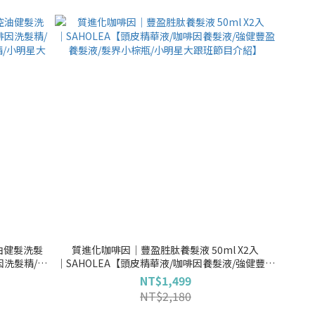
油健髮洗髮
質進化咖啡因│豐盈胜肽養髮液 50ml X2入
啡因洗髮精/掉
│SAHOLEA【頭皮精華液/咖啡因養髮液/強健豐盈
/小明星大跟
養髮液/髮界小棕瓶/小明星大跟班節目介紹】
NT$1,499
NT$2,180