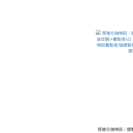
質進化咖啡因│健髮