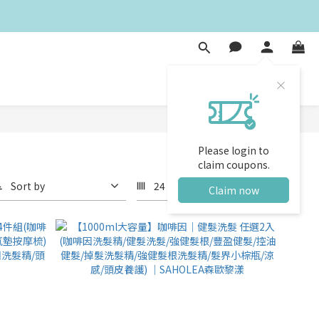
Please login to
claim coupons.
Sort by
24 Items per page
Claim now