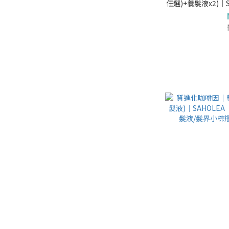
任選)+養髮液x2)│
因養髮液/強健髮根