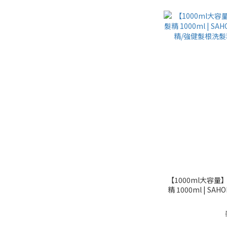
【1000ml大容
精 1000ml | 
精/強健髮根洗髮