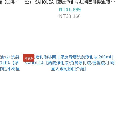
黎漾【咖啡因
x2)│SAHOLEA【頭皮淨化液/咖啡因養髮液/健髮
髮界小棕瓶/
液/髮界小棕瓶/小明星大跟班節目介紹】
NT$1,899
NT$3,160
涼感❄️