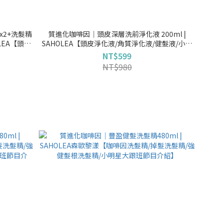
2+洗髮精
質進化咖啡因│頭皮深層洗前淨化液 200ml |
LEA【頭皮
SAHOLEA【頭皮淨化液/角質淨化液/健髮液/小明
瓶/小明星大
星大跟班節目介紹】
NT$599
NT$980