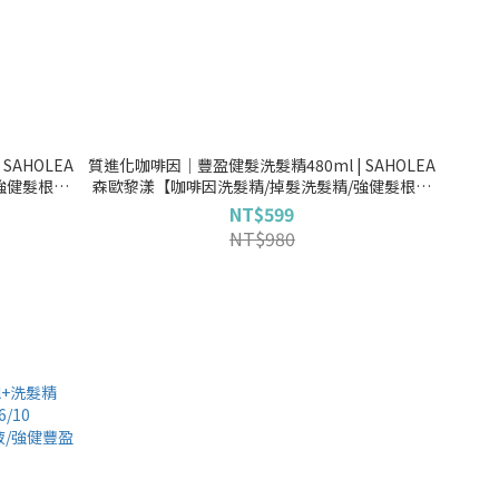
質進化咖啡因│豐盈健髮洗髮精480ml | SAHOLEA
強健髮根洗
森歐黎漾【咖啡因洗髮精/掉髮洗髮精/強健髮根洗
目介紹】
髮精/小明星大跟班節目介紹】
NT$599
NT$980