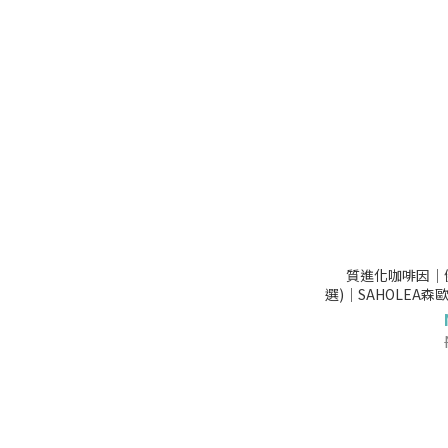
質進化咖啡因│
選)│SAHOLEA
精/強健髮根洗髮