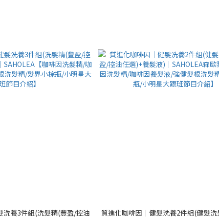
洗養3件組(洗髮精(豐盈/控油
質進化咖啡因│健髮洗養2件組(健髮洗髮