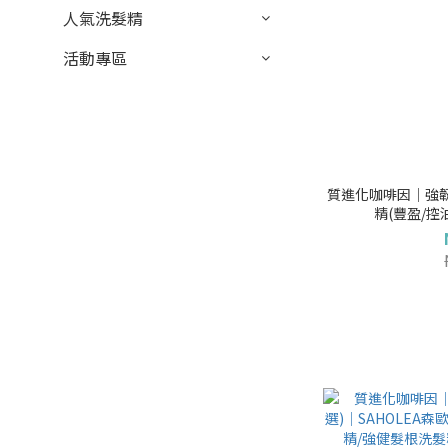
人氣洗髮精
活動專區
質進化咖啡因│強韌
精(豐盈/控
│SAHOLEA【咖
洗髮精/髮界小棕