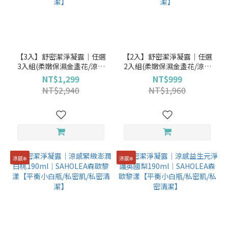
【3入】舒密潔淨凝露│任選
【2入】舒密潔淨凝露│任選
3入組(柔嫩保濕金盞花/涼感
2入組(柔嫩保濕金盞花/涼感
淨味蔓越莓/淨白平衡矢車菊
淨味蔓越莓/淨白平衡矢車菊
NT$1,299
NT$999
190ml) │SAHOLEA森歐黎
190ml) │SAHOLEA森歐黎
NT$2,940
NT$1,960
漾【平衡小白瓶/私密肌/私密
漾【平衡小白瓶/私密肌/私密
清潔】
清潔】
涼感❄️
涼感❄️