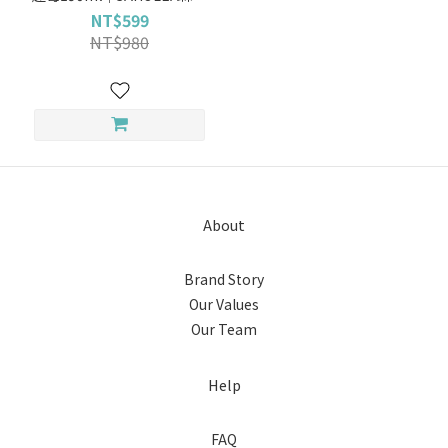
黎漾【平衡小白瓶/私密肌/私
NT$599
密清潔】
NT$980
About
Brand Story
Our Values
Our Team
Help
FAQ