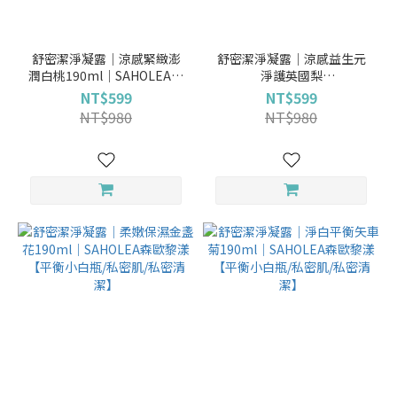
舒密潔淨凝露│涼感緊緻澎
舒密潔淨凝露│涼感益生元
潤白桃190ml│SAHOLEA森
淨護英國梨
歐黎漾【平衡小白瓶/私密肌/
190ml│SAHOLEA森歐黎漾
NT$599
NT$599
私密清潔】
【平衡小白瓶/私密肌/私密清
NT$980
NT$980
潔】