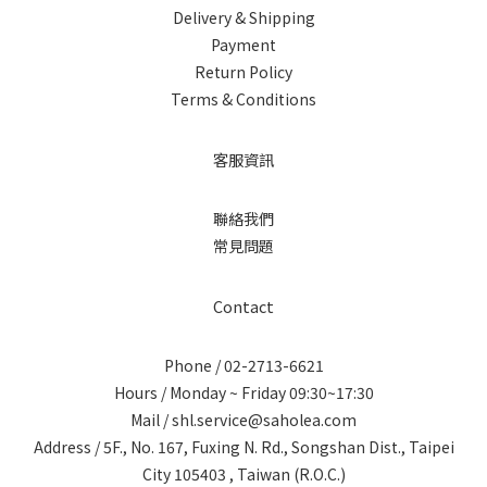
Delivery & Shipping
Payment
Return Policy
Terms & Conditions
客服資訊
聯絡我們
常見問題
Contact
Phone / 02-2713-6621
Hours / Monday ~ Friday 09:30~17:30
Mail / shl.service@saholea.com
Address / 5F., No. 167, Fuxing N. Rd., Songshan Dist., Taipei
City 105403 , Taiwan (R.O.C.)