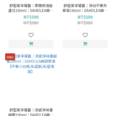
舒密潔淨凝露│柔嫩保濕金
舒密潔淨凝露│淨白平衡矢
盞花190ml│SAHOLEA森歐
車菊190ml│SAHOLEA森歐
黎漾【平衡小白瓶/私密肌/私
黎漾【平衡小白瓶/私密肌/私
NT$599
NT$599
密清潔】
密清潔】
NT$980
NT$980
涼感❄️
舒密潔淨凝露│涼感淨味蔓
越莓190ml│SAHOLEA森歐