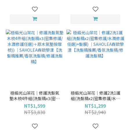
極緞光山茶花｜修護洗髮氣
極緞光山茶花｜修護2洗1護
墊木梳4件組(洗髮精x3(密集
組(洗髮精x2(密集修護/水潤
修護/水潤修護任選)＋原木氣
修護任選)+髮膜) ｜
NT$1,599
NT$1,299
墊按摩梳)) ｜SAHOLEA森歐
SAHOLEA森歐黎漾【洗髮精
NT$3,830
NT$2,940
黎漾【洗髮精推薦/香氛洗髮
推薦/香氛洗髮精/修護洗髮
精/修護洗髮精】
精】