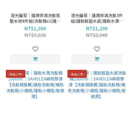
澄光蠟菊｜蓬潤保濕洗髮氣
澄光蠟菊｜蓬潤保濕洗髮3件
墊木梳4件組(洗髮精x3(蓬鬆
組(蓬鬆輕盈水感/蓬鬆水潤任
輕盈水感/蓬鬆水潤任選)＋原
選) ｜SAHOLEA森歐黎漾
NT$1,599
NT$1,299
木氣墊按摩梳) 3洗木梳組｜
【洗髮精推薦/香氛洗髮精/蓬
NT$3,830
NT$2,940
SAHOLEA森歐黎漾【洗髮精
鬆洗髮精/保濕洗髮精/橘色洗
推薦/香氛洗髮精/蓬鬆洗髮
髮精/蓬鬆小橘瓶】
精/保濕洗髮精/橘色洗髮精/
蓬鬆小橘瓶】
✨新品上市✨
✨新品上市✨