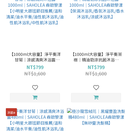
【1000ml大容量】淨平衡洋
【1000ml大容量】淨平衡茶
甘菊│涼感清爽沐浴露
樹│精油勁涼抗菌沐浴露
1000ml│SAHOLEA 森歐黎
1000ml│SAHOLEA森歐黎
NT$799
NT$799
漾【小明星大跟班節目推薦/
漾【保濕沐浴乳/香氛沐浴乳/
NT$1,600
NT$1,600
溫和清潔/油水平衡/油性肌沐
香水沐浴乳/涼感沐浴乳】
浴乳/油性肌沐浴乳/中性肌沐
浴乳】
涼感❄️