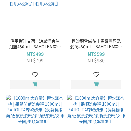
淨平衡洋甘菊│涼感清爽沐
極沙龍雪絨花│黑耀豐盈洗
浴露480ml│SAHOLEA 森歐
髮精480ml │SAHOLEA森歐
黎漾【小明星大跟班節目推
黎漾【無矽靈洗髮精】
NT$499
NT$599
薦/溫和清潔/油水平衡/油性
NT$799
NT$980
肌沐浴乳/油性肌沐浴乳/中性
肌沐浴乳】