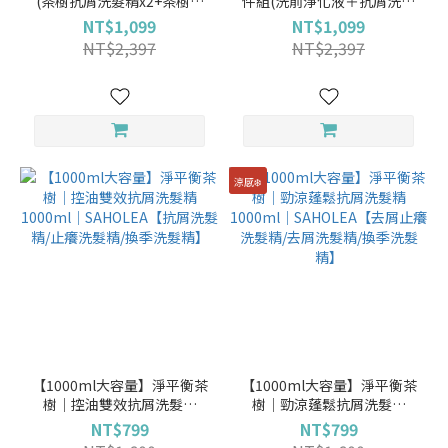
(茶樹抗屑洗髮精x2+茶樹沐
件組(洗前淨化液＋抗屑洗髮
浴露(無涼感/涼感任
精(控油雙效/勁涼蓬鬆任選)
NT$1,099
NT$1,099
選)x1)│SAHOLEA【保濕洗
＋抗菌沐浴露)淨洗沐
NT$2,397
NT$2,397
髮精/無矽靈洗髮精/抗頭皮屑
│SAHOLEA森歐黎漾【無矽
洗髮精】
靈洗髮精/去頭皮屑洗髮精/洗
髮精推薦】
涼感❄️
【1000ml大容量】淨平衡茶
【1000ml大容量】淨平衡茶
樹│控油雙效抗屑洗髮精
樹│勁涼蓬鬆抗屑洗髮精
1000ml│SAHOLEA【抗屑
1000ml│SAHOLEA【去屑
NT$799
NT$799
洗髮精/止癢洗髮精/換季洗髮
止癢洗髮精/去屑洗髮精/換季