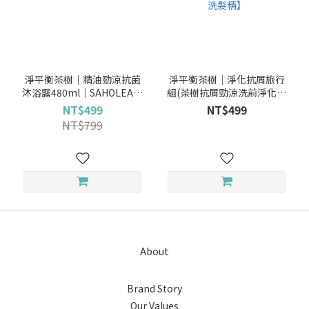
淨平衡茶樹│精油勁涼抗菌
淨平衡茶樹│淨化抗屑旅行
沐浴露480ml│SAHOLEA森
組(茶樹抗屑勁涼洗前淨化液
歐黎漾【保濕沐浴乳/香氛沐
20ml+茶樹控油雙效抗屑洗
NT$499
NT$499
浴乳/香水沐浴乳/涼感沐浴
髮精28ml)│SAHOLEA森歐
NT$799
乳】
黎漾 【抗屑洗髮精/止癢洗髮
精/換季洗髮精】
About
Brand Story
Our Values