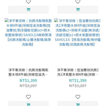
淨平衡茶樹｜抗屑洗髮精氣
淨平衡茶樹｜控油雙效抗屑2
墊木梳4件組(茶樹控油洗髮
洗1沐氣墊木梳4件組(茶樹控
精(控油雙效/勁涼蓬鬆任
油洗髮精x2+茶樹沐浴露(無
NT$1,399
NT$1,399
選)x3+原木氣墊按摩梳)
涼感/涼感任選)x1+原木氣墊
NT$3,287
NT$3,287
SAHOLEA森歐黎漾 【抗屑洗
按摩梳) SAHOLEA【保濕洗
髮精/止癢洗髮精/換季洗髮
髮精/無矽靈洗髮精/抗頭皮屑
精】
洗髮精】