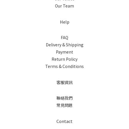
Our Team
Help
FAQ
Delivery & Shipping
Payment
Return Policy
Terms & Conditions
客服資訊
聯絡我們
常見問題
Contact