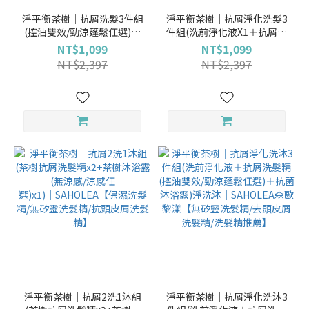
淨平衡茶樹│抗屑洗髮3件組
淨平衡茶樹｜抗屑淨化洗髮3
(控油雙效/勁涼蓬鬆任選)｜
件組(洗前淨化液X1＋抗屑洗
SAHOLEA森歐黎漾【抗屑洗
髮精X2(控油雙效/勁涼蓬鬆
NT$1,099
NT$1,099
髮精/止癢洗髮精/換季洗髮
任選) 1淨2洗｜SAHOLEA森
NT$2,397
NT$2,397
精】
歐黎漾
淨平衡茶樹│抗屑2洗1沐組
淨平衡茶樹│抗屑淨化洗沐3