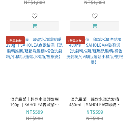
NT$1,800
NT$1,800
瓶/髮根燙】
鬆小橘瓶/髮根燙】
✨新品上市✨
✨新品上市✨
澄光蠟菊｜輕盈水潤護髮膜
澄光蠟菊｜蓬鬆水潤洗髮精
190g ｜SAHOLEA森歐黎漾
480ml ｜SAHOLEA森歐黎漾
【洗髮精推薦/蓬鬆洗髮精/橘
【洗髮精推薦/蓬鬆洗髮精/橘
NT$599
NT$599
色洗髮精/小橘瓶/蓬鬆小橘
色洗髮精/小橘瓶/蓬鬆小橘
NT$980
NT$980
瓶/髮根燙】
瓶/髮根燙】