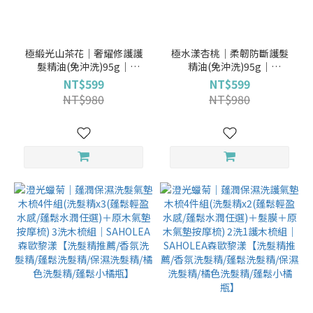
極緞光山茶花│奢耀修護護
極水漾杏桃│柔韌防斷護髮
髮精油(免沖洗)95g｜
精油(免沖洗)95g｜
SAHOLEA森歐黎漾【絲滑小
SAHOLEA森歐黎漾【抗躁小
NT$599
NT$599
粉瓶/護髮推薦/護髮油/護髮
紫瓶/護髮推薦/護髮油/護髮
NT$980
NT$980
精華/免沖洗護髮/染燙修護】
精華/免沖洗護髮/柔順/抗
熱】