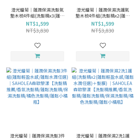
澄光蠟菊｜蓬潤保濕洗髮氣
澄光蠟菊｜蓬潤保濕洗護氣
墊木梳4件組(洗髮精x3(蓬鬆
墊木梳4件組(洗髮精x2(蓬鬆
輕盈水感/蓬鬆水潤任選)＋原
輕盈水感/蓬鬆水潤任選)＋髮
NT$1,599
NT$1,599
木氣墊按摩梳) 3洗木梳組｜
膜＋原木氣墊按摩梳) 2洗1護
NT$3,830
NT$3,830
SAHOLEA森歐黎漾【洗髮精
木梳組｜SAHOLEA森歐黎漾
推薦/香氛洗髮精/蓬鬆洗髮
【洗髮精推薦/香氛洗髮精/蓬
精/保濕洗髮精/橘色洗髮精/
鬆洗髮精/保濕洗髮精/橘色洗
蓬鬆小橘瓶】
髮精/蓬鬆小橘瓶】
澄光蠟菊｜蓬潤保濕洗髮3件
澄光蠟菊｜蓬潤保濕2洗1護