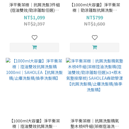
淨平衡茶樹│抗屑洗髮3件組
【1000ml大容量】淨平衡茶
(控油雙效/勁涼蓬鬆任選)｜
樹│勁涼蓬鬆抗屑洗髮精
SAHOLEA森歐黎漾【抗屑洗
1000ml│SAHOLEA【去屑
NT$1,099
NT$799
髮精/止癢洗髮精/換季洗髮
止癢洗髮精/去屑洗髮精/換季
NT$2,397
NT$1,600
精】
洗髮精】
【1000ml大容量】淨平衡茶
淨平衡茶樹｜抗屑洗髮精氣
樹│控油雙效抗屑洗髮精
墊木梳4件組(茶樹控油洗髮