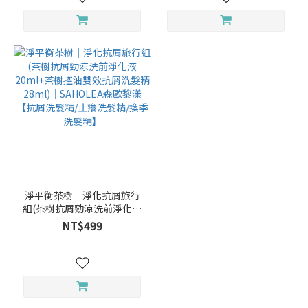
淨平衡茶樹│淨化抗屑旅行
組(茶樹抗屑勁涼洗前淨化液
20ml+茶樹控油雙效抗屑洗
NT$499
髮精28ml)│SAHOLEA森歐
黎漾 【抗屑洗髮精/止癢洗髮
精/換季洗髮精】