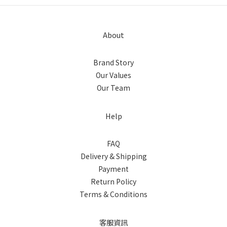
About
Brand Story
Our Values
Our Team
Help
FAQ
Delivery & Shipping
Payment
Return Policy
Terms & Conditions
客服資訊