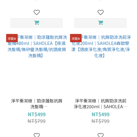
淨化1洗髮組│SAHOLEA森
髮精】
歐黎漾 【抗屑洗髮精/止癢洗
髮精/換季洗髮精】
涼感❄️
涼感❄️
淨平衡茶樹│勁涼蓬鬆抗屑
淨平衡茶樹│抗屑勁涼洗前
洗髮精
淨化液200ml│SAHOLEA森
480ml│SAHOLEA【保濕洗
歐黎漾【頭皮淨化液/角質淨
NT$499
NT$499
髮精/無矽靈洗髮精/抗頭皮屑
化液/淨化液】
NT$799
NT$799
洗髮精】