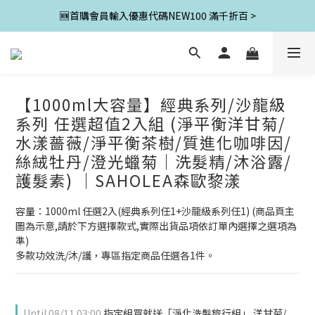
🆕首購會員輸入優惠代碼NEW100 滿千折百 >
【1000ml大容量】經典系列/沙龍級
系列 任選超值2入組 (淨平衡洋甘菊/
水漾薔薇/淨平衡茶樹/質進化咖啡因/
絲絨牡丹/澄光蠟菊｜洗髮精/沐浴露/
護髮素) ｜SAHOLEA森歐黎漾
容量：1000ml 任選2入(經典系列任1+沙龍級系列任1) (商品頁主
圖為示意,請於下方選擇款式,實際出貨品項依訂單內選擇之選項為
準)
多款功效洗/沐/護，專區指定商品任選各1件。
Until
08/11 03:00
指定組買就送「淨化洗髮旅行組」 洋甘菊/