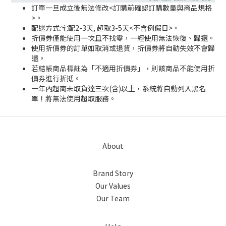
訂單一旦成立後無法修改<訂購前確認訂購數量與商品規格
>。
配送方式:宅配2-3天, 超取3-5天<不含例假日>。
折價券僅能使用一次且不找零，一經使用無法恢復、歸還。
使用折價券的訂單如取消或退貨，折價券將自動失效不會歸
還。
若結帳商品標註為「不適用折價券」，則該商品不能使用折
價券進行折抵。
一年內超商未取貨達三次(含)以上，系統將自動列入黑名
單！將無法使用超取服務。
About
Brand Story
Our Values
Our Team