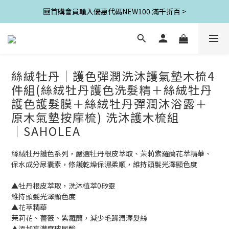
🆕首購會員輸入優惠代碼NEW100 滿千折百 >
絲絨牡丹│護色彈潤洗沐護氣墊木梳4
件組(絲絨牡丹護色洗髮精＋絲絨牡丹
護色護髮膜＋絲絨牡丹彈潤沐浴露＋
原木氣墊按摩梳) 洗沐護木梳組
│SAHOLEA
絲絨牡丹護色系列，嚴選牡丹根皮萃取、茉莉紫羅蘭花萃精華、
保水成分尿囊素，修護乾燥保濕柔順，維持頭髮光澤顯色度
▲牡丹根皮萃取，洗沐植萃0矽靈
維持頭髮光澤顯色度
▲花萃精華
茉莉花、薔薇、紫羅蘭，減少毛躁潤澤髮絲
▲添加高濃度玻尿酸