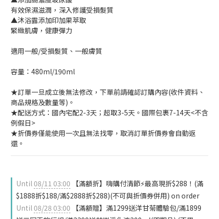
有效保濕滋潤，深入修護受損髮質
▲沐浴露添加印加果萃取
緊緻肌膚，健康彈力
適用一般/受損髮質、一般膚質
容量：480ml/190ml
★訂單一旦成立後無法修改，下單前請確認訂購內容(收件資料、
商品規格及數量等)。
★配送方式：國內宅配2-3天；超取3-5天。國際包裹7-14天<不含
例假日>
★折價券僅能使用一次且無法找零，取消訂單折價券會自動返
還。
Until
08/11 03:00
【滿額折】嗨購付清節⚡最高現折$288！(滿
$1888折$188/滿$2888折$288)(不可與折價券併用) on order
Until
08/28 03:00
【滿額贈】滿1299送洋甘菊體驗包/滿1899