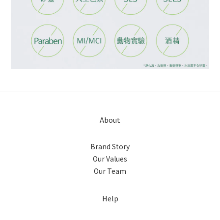
About
Brand Story
Our Values
Our Team
Help