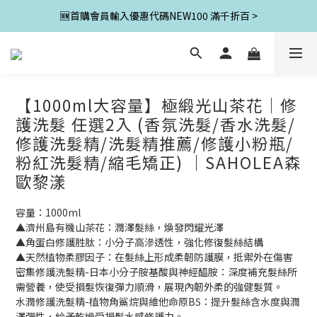
🆕首購會員輸入優惠代碼NEW100 滿千折百 >
【1000ml大容量】極緞光山茶花│修
護洗髮 任選2入 (香氛洗髮/香水洗髮/
修護洗髮精/洗髮精推薦/修護小粉瓶/
粉紅洗髮精/縮毛矯正) ｜SAHOLEA森
歐黎漾
容量：1000ml
▲濟州島有機山茶花：潤澤髮絲，煥發閃耀光澤
▲角蛋白修護胜肽：小分子高滲透性，強化修復髮絲結構
▲天然植物柔膠因子：在髮絲上形成柔韌防護膜，抵禦外在傷害
密集修護洗髮精-日本小分子胺基酸與神經醯胺：深度補充髮絲所
需營養，使受損髮恢復彈力順滑，展現內韌外柔的強健髮質。
水潤修護洗髮精-植物角鯊烷與維他命原B5：提升髮絲含水度與潤
澤彈性，給予乾燥受損髮水感修護力。