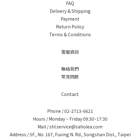
FAQ
Delivery & Shipping
Payment
Return Policy
Terms & Conditions
客服資訊
聯絡我們
常見問題
Contact
Phone / 02-2713-6621
Hours / Monday ~ Friday 09:30~17:30
Mail / shl.service@saholea.com
Address / 5F., No. 167, Fuxing N. Rd., Songshan Dist., Taipei