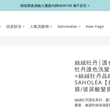
🆕首購會員輸入優惠代碼NEW100 滿千折百 >
頭皮狀況
人氣洗髮精
Saholeafan
New Page
絲絨牡丹│護
牡丹護色洗髮
+絲絨牡丹晶
SAHOLEA
膜/玻尿酸髮
絲絨牡丹護色系列，嚴
囊素，修護乾燥保濕柔