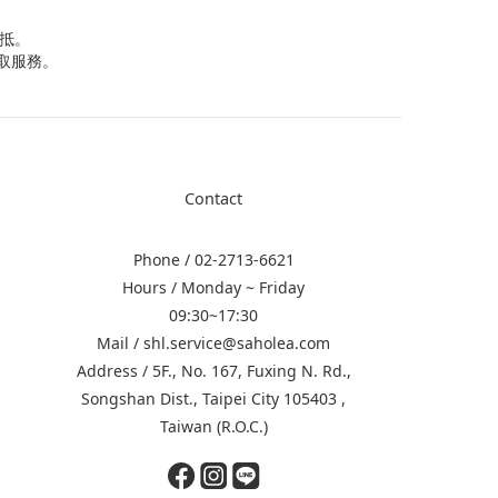
抵。
取服務。
Contact
Phone / 02-2713-6621
Hours / Monday ~ Friday
09:30~17:30
Mail / shl.service@saholea.com
Address / 5F., No. 167, Fuxing N. Rd.,
Songshan Dist., Taipei City 105403 ,
Taiwan (R.O.C.)