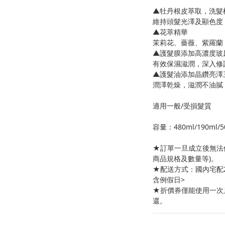
▲牡丹根皮萃取，洗髮
維持頭髮光澤及顯色度
▲花萃精華
茉莉花、薔薇、紫羅蘭
▲護髮膜添加高濃度玻
有效保濕滋潤，深入修
▲護髮油添加晶鑽亮澤
潤澤乾燥，滋潤不油膩
適用一般/受損髮質
容量：480ml/190ml/5
★訂單一旦成立後無法
商品規格及數量等)。
★配送方式：國內宅配2-
含例假日>
★折價券僅能使用一次
還。