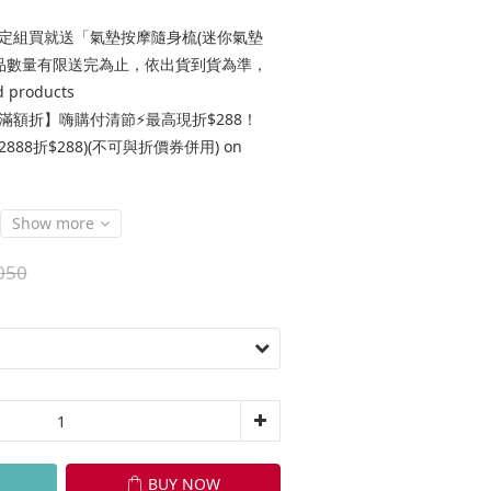
定組買就送「氣墊按摩隨身梳(迷你氣墊
贈品數量有限送完為止，依出貨到貨為準，
 products
滿額折】嗨購付清節⚡最高現折$288！
$2888折$288)(不可與折價券併用) on
Show more
050
BUY NOW