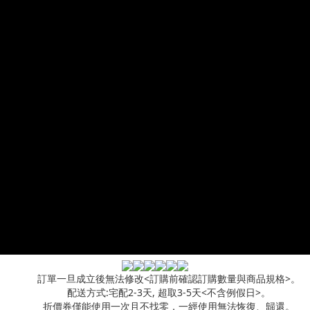
訂單一旦成立後無法修改<訂購前確認訂購數量與商品規格>。
配送方式:宅配2-3天, 超取3-5天<不含例假日>。
折價券僅能使用一次且不找零，一經使用無法恢復、歸還。