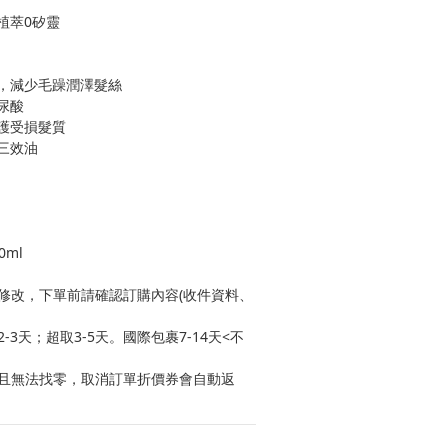
植萃0矽靈
，減少毛躁潤澤髮絲
尿酸
護受損髮質
三效油
0ml
修改，下單前請確認訂購內容(收件資料、
3天；超取3-5天。國際包裹7-14天<不
且無法找零，取消訂單折價券會自動返