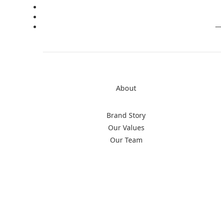
About
Brand Story
Our Values
Our Team