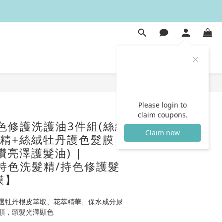
BUY NOW
Please login to
claim coupons.
色修護洗護油3件組(絲絨
Claim now
精+絲絨牡丹護色髮膜
鑽亮澤護髮油) |
【持色洗髮精/持色修護髮
膜】
選牡丹根皮萃取、花萃精華、保水成分尿
順，頭髮光澤顯色