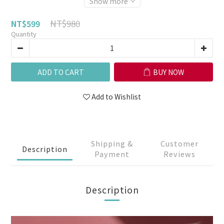
Show more
NT$980
NT$599
Quantity
ADD TO CART
BUY NOW
Add to Wishlist
Shipping &
Customer
Description
Payment
Reviews
Description