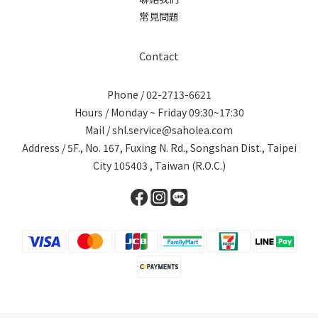
常見問題
Contact
Phone / 02-2713-6621
Hours / Monday ~ Friday 09:30~17:30
Mail / shl.service@saholea.com
Address / 5F., No. 167, Fuxing N. Rd., Songshan Dist., Taipei
City 105403 , Taiwan (R.O.C.)