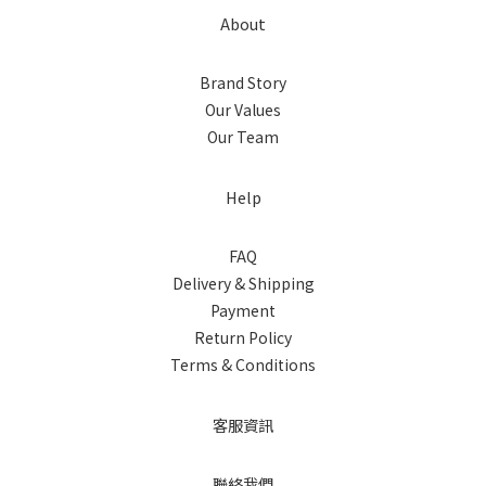
About
Brand Story
Our Values
Our Team
Help
FAQ
Delivery & Shipping
Payment
Return Policy
Terms & Conditions
客服資訊
聯絡我們