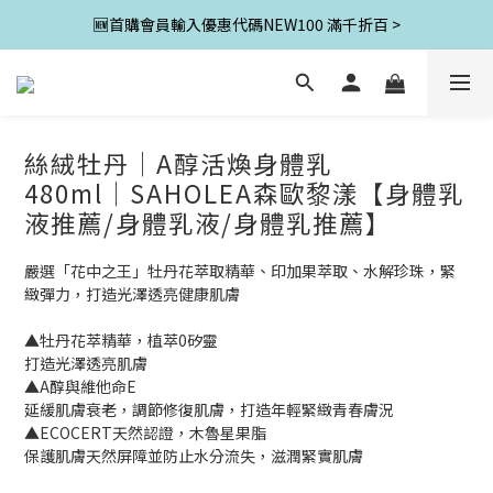
🆕首購會員輸入優惠代碼NEW100 滿千折百 >
絲絨牡丹│A醇活煥身體乳
480ml│SAHOLEA森歐黎漾【身體乳
液推薦/身體乳液/身體乳推薦】
嚴選「花中之王」牡丹花萃取精華、印加果萃取、水解珍珠，緊
緻彈力，打造光澤透亮健康肌膚
▲牡丹花萃精華，植萃0矽靈
打造光澤透亮肌膚
▲A醇與維他命E
延緩肌膚衰老，調節修復肌膚，打造年輕緊緻青春膚況
▲ECOCERT天然認證，木魯星果脂
保護肌膚天然屏障並防止水分流失，滋潤緊實肌膚