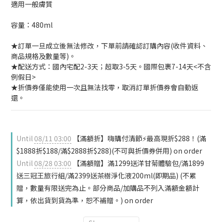
適用一般膚質
容量：480ml
★訂單一旦成立後無法修改，下單前請確認訂購內容(收件資料、
商品規格及數量等)。
★配送方式：國內宅配2-3天；超取3-5天。國際包裹7-14天<不含
例假日>
★折價券僅能使用一次且無法找零，取消訂單折價券會自動返
還。
Until
08/11 03:00
【滿額折】嗨購付清節⚡最高現折$288！(滿
$1888折$188/滿$2888折$288)(不可與折價券併用) on order
Until
08/28 03:00
【滿額贈】滿1299送洋甘菊體驗包/滿1899
送三冠王旅行組/滿2399送茶樹淨化液200ml(即期品) (不累
贈，數量有限送完為止。部分商品/加購品不列入滿額金額計
算，依出貨到貨為準，恕不補贈。) on order