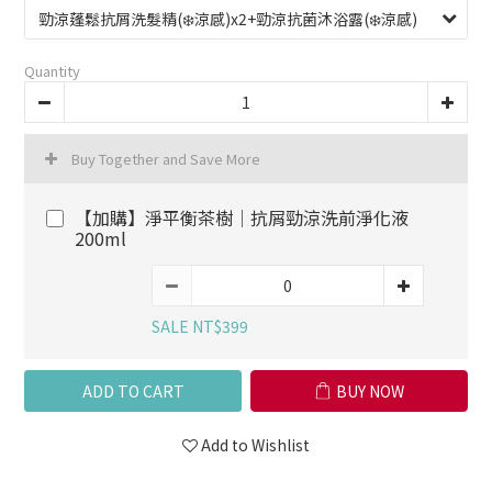
Quantity
Buy Together and Save More
【加購】淨平衡茶樹│抗屑勁涼洗前淨化液
200ml
SALE NT$399
ADD TO CART
BUY NOW
Add to Wishlist