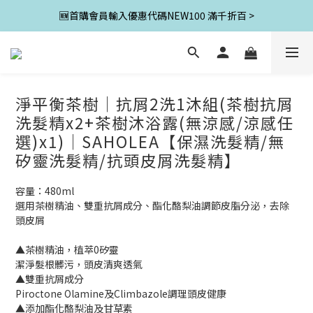
🆕首購會員輸入優惠代碼NEW100 滿千折百 >
淨平衡茶樹│抗屑2洗1沐組(茶樹抗屑
洗髮精x2+茶樹沐浴露(無涼感/涼感任
選)x1)│SAHOLEA【保濕洗髮精/無
矽靈洗髮精/抗頭皮屑洗髮精】
容量：480ml
選用茶樹精油、雙重抗屑成分、酯化酪梨油調節皮脂分泌，去除
頭皮屑
▲茶樹精油，植萃0矽靈
潔淨髮根髒污，頭皮清爽透氣
▲雙重抗屑成分
Piroctone Olamine及Climbazole調理頭皮健康
▲添加酯化酪梨油及甘草素