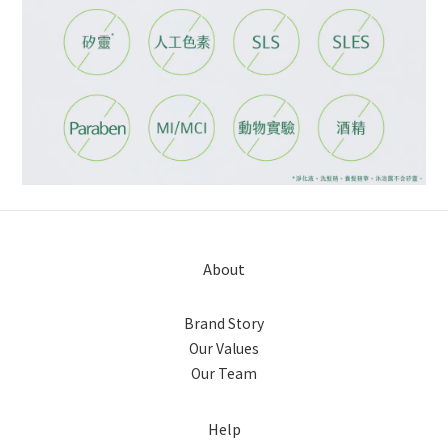
About
Brand Story
Our Values
Our Team
Help