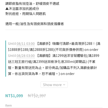
調節皮脂有效控油，舒緩頭皮不適感
▲沐浴露添加抗菌成分
對抗痘痘，甩開惱人問題肌
適用一般/油性及有頭皮屑和頭皮搔癢者
Until
08/11 03:00
【滿額折】嗨購付清節⚡最高現折$288！(滿
$1888折$188/滿$2888折$288)(不可與折價券併用) on order
Until
08/28 03:00
【滿額贈】滿1299送洋甘菊體驗包/滿1899
送三冠王旅行組/滿2399送茶樹淨化液200ml(即期品) (不累
贈，數量有限送完為止。部分商品/加購品不列入滿額金額計
算，依出貨到貨為準，恕不補贈。) on order
Show more
NT$2,397
NT$1,099
Item