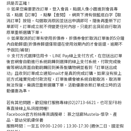
訊是否正確！
※ 如果您需要更改訂單，登入會員，點選人像小圖進到會員專
區，點選【訂單】，點擊【查閱】，網頁下滑有個藍底白字【取
消訂單】按鈕，勾選取消原因並送出申請即可。隨後再重新下訂
單即可。訂單成立就不得變更任何內容，只能於出貨前自行取消
原單重新選購下單。
※ 如果取消的訂單有使用折價券，折價券會於取消訂單後的5分鐘
內自動歸還(折價券歸還僅限還在使用效期內的才會返還，逾期不
予返回/補發)
※ 支付方式選擇信用卡、LINE Pay線上支付方式，在您送出訂單
後官網會自動進行系統跳轉到選擇的線上支付系統，付款完成後
需等網站頁面自動跳轉回到美吾髮購物網並看到「訂單送出成
功」且收到訂單成立通知mail才是真的完成訂購。如果沒有按上
述方式確實完成付款流程，訂單後續會被系統自動取消，取消單
無法恢復，需請您重新選購下單，活動優惠依新訂單成立時的活
動優惠為準。
若有其他問題，歡迎撥打服務專線(02)2713-6621，也可至FB粉
專直接線上私訊提問喔!
Facebook官方粉絲專頁請搜尋： 慕之恬廊Mustela-懷孕、產
品、嬰幼兒肌膚保養
服務時間：一至五 09:00-12:00；13:30-17:30 (週休二日、國定假