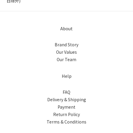
日除外)
About
Brand Story
Our Values
Our Team
Help
FAQ
Delivery & Shipping
Payment
Return Policy
Terms & Conditions