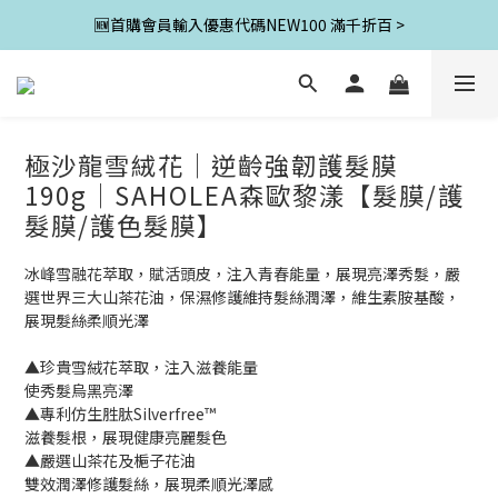
🆕首購會員輸入優惠代碼NEW100 滿千折百 >
極沙龍雪絨花│逆齡強韌護髮膜
190g│SAHOLEA森歐黎漾【髮膜/護
髮膜/護色髮膜】
冰峰雪融花萃取，賦活頭皮，注入青春能量，展現亮澤秀髮，嚴
選世界三大山茶花油，保濕修護維持髮絲潤澤，維生素胺基酸，
展現髮絲柔順光澤
▲珍貴雪絨花萃取，注入滋養能量
使秀髮烏黑亮澤
▲專利仿生胜肽Silverfree™
滋養髮根，展現健康亮麗髮色
▲嚴選山茶花及梔子花油
雙效潤澤修護髮絲，展現柔順光澤感