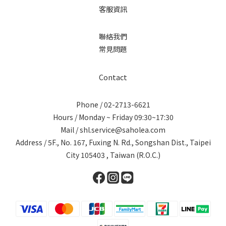
客服資訊
聯絡我們
常見問題
Contact
Phone / 02-2713-6621
Hours / Monday ~ Friday 09:30~17:30
Mail / shl.service@saholea.com
Address / 5F., No. 167, Fuxing N. Rd., Songshan Dist., Taipei
City 105403 , Taiwan (R.O.C.)