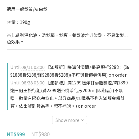
適用一般髮質/灰白髮
容量：190g
※此系列淨化液、洗髮精、髮膜、養髮液均非染劑，不具染髮上
色效果。
Until
08/11 03:00
【滿額折】嗨購付清節⚡最高現折$288！(滿
$1888折$188/滿$2888折$288)(不可與折價券併用) on order
Until
08/28 03:00
【滿額贈】滿1299送洋甘菊體驗包/滿1899
送三冠王旅行組/滿2399送茶樹淨化液200ml(即期品) (不累
贈，數量有限送完為止。部分商品/加購品不列入滿額金額計
算，依出貨到貨為準，恕不補贈。) on order
Show more
NT$980
NT$599