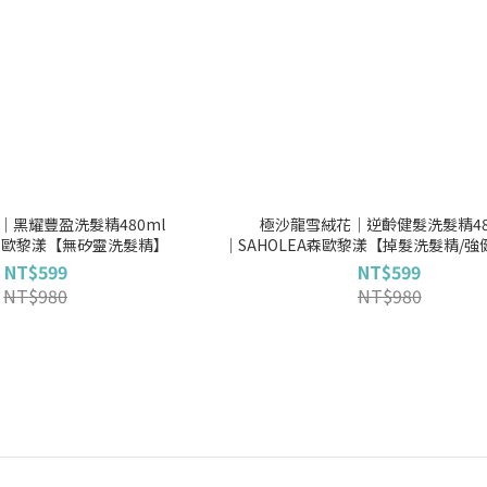
│黑耀豐盈洗髮精480ml
極沙龍雪絨花│逆齡健髮洗髮精48
A森歐黎漾【無矽靈洗髮精】
│SAHOLEA森歐黎漾【掉髮洗髮精/
精/無矽靈洗髮精】
NT$599
NT$599
NT$980
NT$980