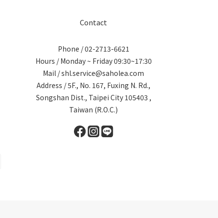
Contact
Phone / 02-2713-6621
Hours / Monday ~ Friday 09:30~17:30
Mail / shl.service@saholea.com
Address / 5F., No. 167, Fuxing N. Rd.,
Songshan Dist., Taipei City 105403 ,
Taiwan (R.O.C.)