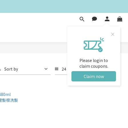
Please login to
claim coupons.
Sort by
24 Items per page
Claim now