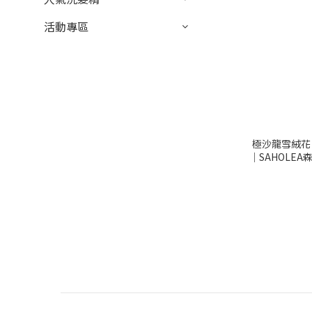
活動專區
極沙龍雪絨花
│SAHOLE