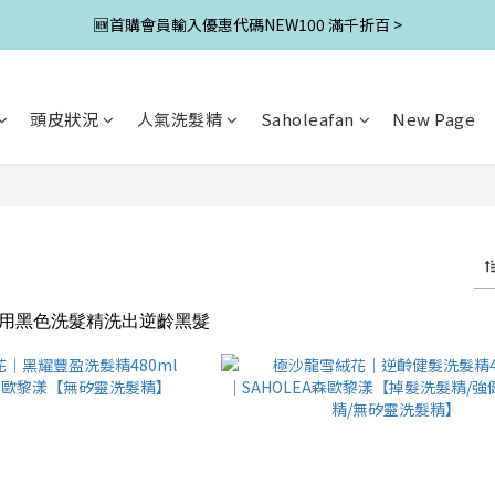
🆕首購會員輸入優惠代碼NEW100 滿千折百 >
頭皮狀況
人氣洗髮精
Saholeafan
New Page
用黑色洗髮精洗出逆齡黑髮