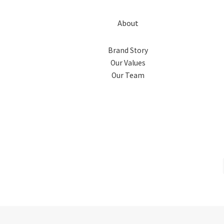
About
Brand Story
Our Values
Our Team