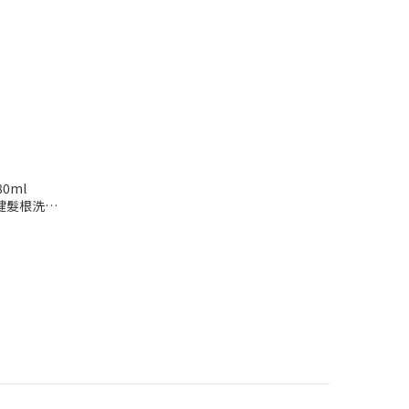
0ml
強健髮根洗髮