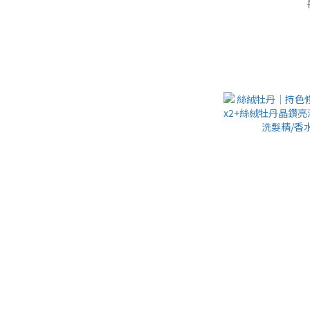
乳/護色精華乳/滋