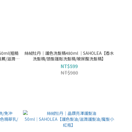
ml(粗糙
絲絨牡丹│護色洗髮精480ml │SAHOLEA【香水
推薦/滋潤護
洗髮精/頭髮蓬鬆洗髮精/玻尿酸洗髮精】
NT$599
NT$980