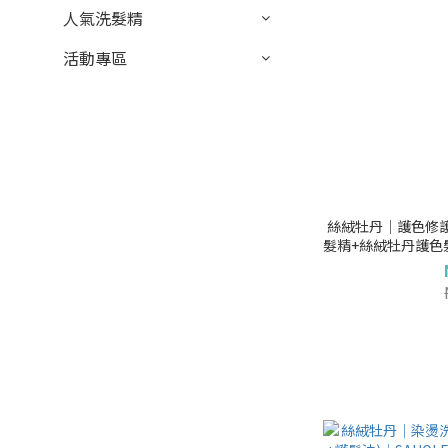
人氣洗髮精
活動專區
絲絨牡丹│護色修護
髮精+絲絨牡丹護色
| SAHOLEA【