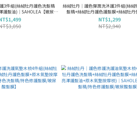
護3件組(絲絨牡丹護色洗髮精
絲絨牡丹│護色彈潤洗沐護3件組(絲絨
澤護髮油)│SAHOLEA【玻尿酸
髮精+絲絨牡丹護色護髮膜+絲絨牡丹
水洗髮精/保濕洗髮精】
露)│SAHOLEA【香水洗髮精/護色髮
NT$1,499
NT$1,299
露】
NT$3,050
NT$2,940