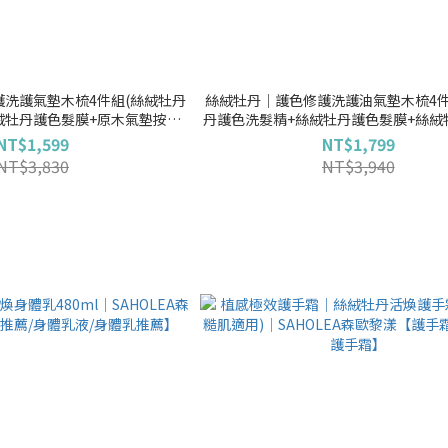
洗護氣墊木梳4件組(絲絨牡丹
絲絨牡丹│護色修護洗護油氣墊木梳4件
絲絨牡丹護色髮膜+原木氣墊按摩
丹護色洗髮精+絲絨牡丹護色髮膜+絲絨
【持色洗髮精/持色修護髮膜/玻尿
澤護髮油+原木氣墊按摩梳)｜SAHOLE
NT$1,599
NT$1,799
酸髮膜】
精/持色修護髮膜/玻尿酸髮膜
NT$3,830
NT$3,940