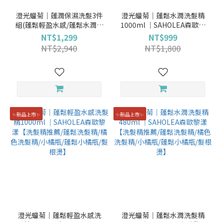
澄光蠟菊｜蓬潤保濕洗髮3件
澄光蠟菊｜蓬鬆水潤洗髮精
組(蓬鬆輕盈水感/蓬鬆水潤任
1000ml ｜SAHOLEA森歐黎
選) ｜SAHOLEA森歐黎漾
漾【洗髮精推薦/蓬鬆洗髮精/
NT$1,299
NT$999
【洗髮精推薦/香氛洗髮精/蓬
橘色洗髮精/小橘瓶/蓬鬆小橘
NT$2,940
NT$1,800
鬆洗髮精/保濕洗髮精/橘色洗
瓶/髮根燙】
髮精/蓬鬆小橘瓶】
✨新品上市✨
✨新品上市✨
澄光蠟菊｜蓬鬆輕盈水感洗
澄光蠟菊｜蓬鬆水潤洗髮精