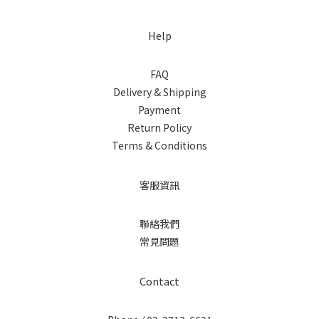
Help
FAQ
Delivery & Shipping
Payment
Return Policy
Terms & Conditions
客服資訊
聯絡我們
常見問題
Contact