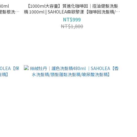
0ml
【1000ml大容量】質進化咖啡因│控油健髮洗髮
強健髮根洗髮
精 1000ml | SAHOLEA森歐黎漾【咖啡因洗髮精/掉
髮洗髮精/強健髮根洗髮精/控油洗髮精/小明星大跟
NT$999
班節目介紹】
NT$1,800