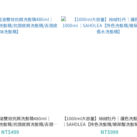
油雙效抗屑洗髮精480ml｜
【1000ml大容量】絲絨牡丹│護色洗髮精
靈洗髮精/抗頭皮屑洗髮精/去頭皮
│SAHOLEA【持色洗髮精/玻尿酸洗髮
味洗髮精】
精】
NT$499
NT$999