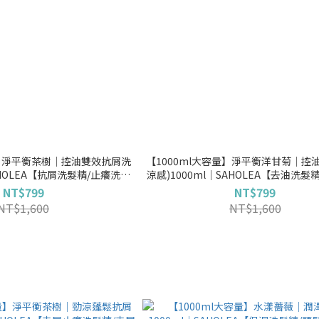
量】淨平衡茶樹│控油雙效抗屑洗
【1000ml大容量】淨平衡洋甘菊│控
AHOLEA【抗屑洗髮精/止癢洗髮
涼感)1000ml│SAHOLEA【去油洗髮
/換季洗髮精】
精/去頭皮味洗髮精】
NT$799
NT$799
NT$1,600
NT$1,600