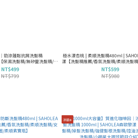
│勁涼蓬鬆抗屑洗髮精
極水漾杏桃 | 柔順洗髮精480ml | SAHOLEA森歐黎
EA【保濕洗髮精/無矽靈洗髮精/抗
漾【洗髮精推薦/香氛洗髮精/柔順洗髮精
皮屑洗髮精】
柔順紫寶瓶】
NT$499
NT$599
NT$799
NT$980
涼感❄️