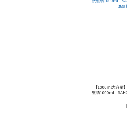
【1000ml大容
髮精1000ml│SA
髮