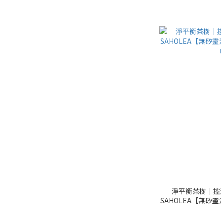
淨平衡茶樹｜控
SAHOLEA【無矽