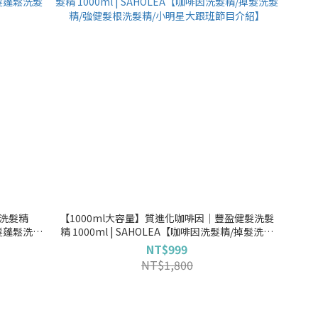
澤洗髮精
【1000ml大容量】質進化咖啡因│豐盈健髮洗髮
頭髮蓬鬆洗髮
精 1000ml | SAHOLEA【咖啡因洗髮精/掉髮洗髮
精/強健髮根洗髮精/小明星大跟班節目介紹】
NT$999
NT$1,800