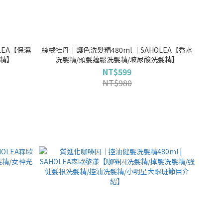
LEA【保濕
絲絨牡丹│護色洗髮精480ml │SAHOLEA【香水
髮精】
洗髮精/頭髮蓬鬆洗髮精/玻尿酸洗髮精】
NT$599
NT$980