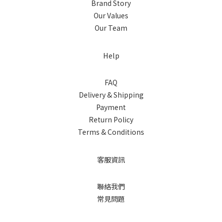
Brand Story
Our Values
Our Team
Help
FAQ
Delivery & Shipping
Payment
Return Policy
Terms & Conditions
客服資訊
聯絡我們
常見問題