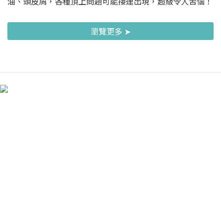
油、頭皮屑，各種頂上問題可能接連出現，超級令人苦惱！
瀏覽更多 ➤