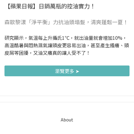
【蘋果日報】日銷萬瓶的控油實力！
森歐黎漾「淨平衡」力抗油頭塌髮，清爽蓬鬆一夏！
研究顯示，氣溫每上升攝氏1℃，就出油量就會增加10%，
高溫酷暑與悶熱濕氣讓頭皮更容易出油，甚至產生搔癢、頭
皮屑等困擾，又油又癢真的讓人受不了！
瀏覽更多 ➤
About