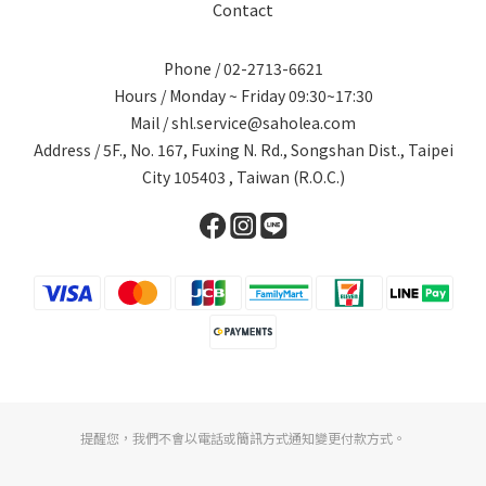
Contact
Phone / 02-2713-6621
Hours / Monday ~ Friday 09:30~17:30
Mail / shl.service@saholea.com
Address / 5F., No. 167, Fuxing N. Rd., Songshan Dist., Taipei
City 105403 , Taiwan (R.O.C.)
提醒您，我們不會以電話或簡訊方式通知變更付款方式。