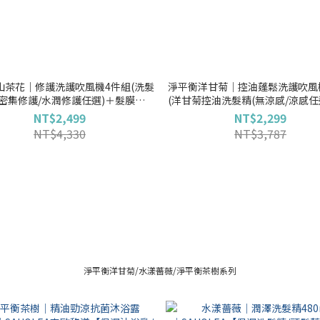
山茶花｜修護洗護吹風機4件組(洗髮
淨平衡洋甘菊│控油蓬鬆洗護吹風
(密集修護/水潤修護任選)＋髮膜＋
(洋甘菊控油洗髮精(無涼感/涼感任選
SCOM輕巧大風量​負離子吹風機) ｜
洋甘菊輕感護髮素＋TESCOM輕巧
NT$2,499
NT$2,299
SAHOLEA森歐黎漾
負離子吹風機) ｜SAHOLEA森
NT$4,330
NT$3,787
淨平衡洋甘菊/水漾薔薇/淨平衡茶樹系列