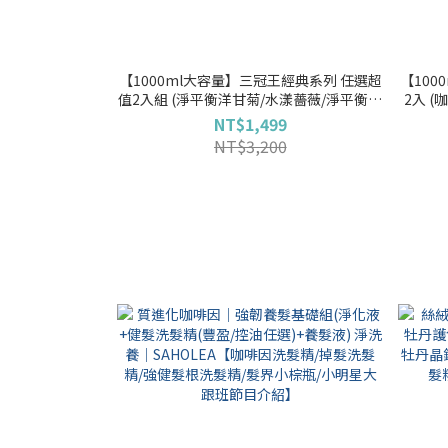
【1000ml大容量】三冠王經典系列 任選超
【100
值2入組 (淨平衡洋甘菊/水漾薔薇/淨平衡茶
2入 
樹｜洗髮精/沐浴露/護髮素) ｜SAHOLEA森
NT$1,499
歐黎漾
NT$3,200