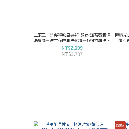
三冠王│洗髮精吹風機4件組(水漾薔薇潤澤
極緞光
洗髮精＋洋甘菊控油洗髮精＋茶樹抗屑洗髮
精x2
精＋TESCOM輕巧大風量​負離子吹風機) ｜
TE
NT$2,299
SAHOLEA森歐黎漾
NT$3,787
涼感❄️