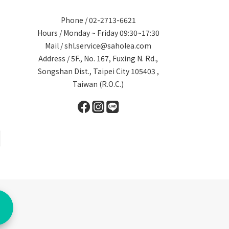
Phone / 02-2713-6621
Hours / Monday ~ Friday 09:30~17:30
Mail / shl.service@saholea.com
Address / 5F., No. 167, Fuxing N. Rd.,
Songshan Dist., Taipei City 105403 ,
Taiwan (R.O.C.)