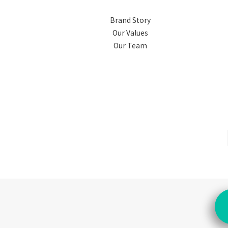
Brand Story
Our Values
Our Team