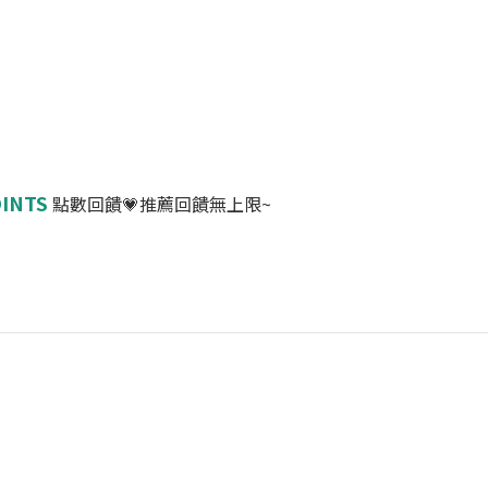
OINTS
點數回饋💗推薦回饋無上限~