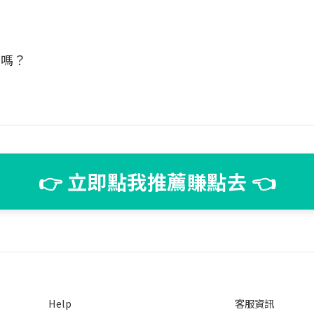
人嗎？
👉 立即點我推薦賺點去 👈
Help
客服資訊