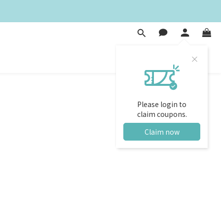
Please login to
claim coupons.
Claim now