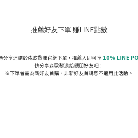
推薦好友下單 賺LINE點數
10% LINE P
透過分享連結於森歐黎漾官網下單，推薦人即可享
快分享森歐黎漾給親朋好友吧！
※下單者需為新好友首購，非新好友首購恕不適用此活動。