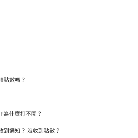
饋點數嗎？
FF為什麼打不開？
收到通知？ 沒收到點數？