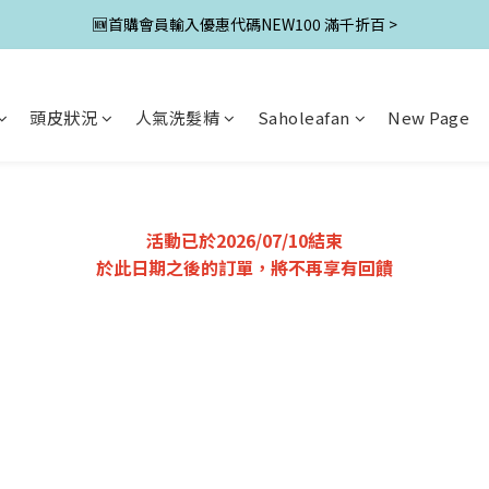
🆕首購會員輸入優惠代碼NEW100 滿千折百 >
頭皮狀況
人氣洗髮精
Saholeafan
New Page
活動已於2026/07/10結束
於此日期之後的訂單，將不再享有回饋