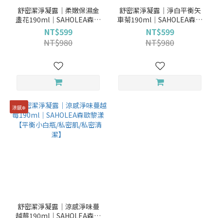
舒密潔淨凝露│柔嫩保濕金
舒密潔淨凝露│淨白平衡矢
盞花190ml│SAHOLEA森歐
車菊190ml│SAHOLEA森歐
黎漾【平衡小白瓶/私密肌/私
黎漾【平衡小白瓶/私密肌/私
NT$599
NT$599
密清潔】
密清潔】
NT$980
NT$980
涼感❄️
舒密潔淨凝露│涼感淨味蔓
越莓190ml│SAHOLEA森歐