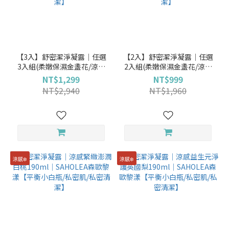
【3入】舒密潔淨凝露│任選
【2入】舒密潔淨凝露│任選
3入組(柔嫩保濕金盞花/涼感
2入組(柔嫩保濕金盞花/涼感
淨味蔓越莓/淨白平衡矢車菊
淨味蔓越莓/淨白平衡矢車菊
NT$1,299
NT$999
190ml) │SAHOLEA森歐黎
190ml) │SAHOLEA森歐黎
NT$2,940
NT$1,960
漾【平衡小白瓶/私密肌/私密
漾【平衡小白瓶/私密肌/私密
清潔】
清潔】
涼感❄️
涼感❄️