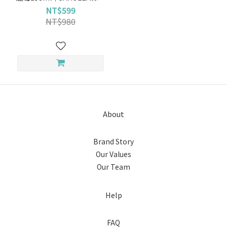
黎漾【平衡小白瓶/私密肌/私
NT$599
密清潔】
NT$980
About
Brand Story
Our Values
Our Team
Help
FAQ