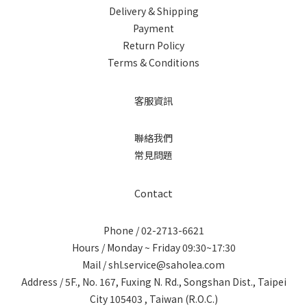
Delivery & Shipping
Payment
Return Policy
Terms & Conditions
客服資訊
聯絡我們
常見問題
Contact
Phone / 02-2713-6621
Hours / Monday ~ Friday 09:30~17:30
Mail / shl.service@saholea.com
Address / 5F., No. 167, Fuxing N. Rd., Songshan Dist., Taipei
City 105403 , Taiwan (R.O.C.)