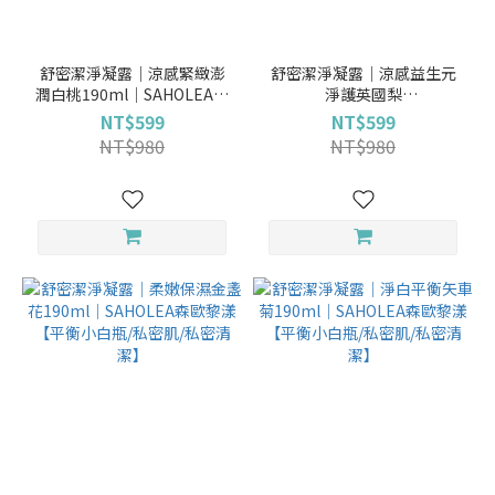
舒密潔淨凝露│涼感緊緻澎
舒密潔淨凝露│涼感益生元
潤白桃190ml│SAHOLEA森
淨護英國梨
歐黎漾【平衡小白瓶/私密肌/
190ml│SAHOLEA森歐黎漾
NT$599
NT$599
私密清潔】
【平衡小白瓶/私密肌/私密清
NT$980
NT$980
潔】