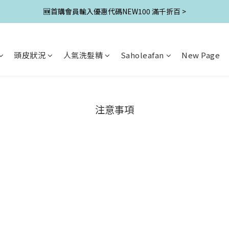
🆕首購會員輸入優惠代碼NEW100 滿千折百 >
頭皮狀況
人氣洗髮精
Saholeafan
New Page
注意事項