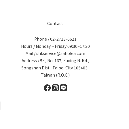
Contact
Phone / 02-2713-6621
Hours / Monday ~ Friday 09:30~17:30
Mail / shl.service@saholea.com
Address / 5F., No. 167, Fuxing N. Rd.,
Songshan Dist., Taipei City 105403 ,
Taiwan (R.O.C.)