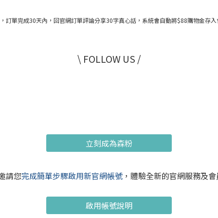
$88購物金」，訂單完成30天內，回官網訂單評論分享30字真心話，系統會自動將$88購物
\ FOLLOW US /
立刻成為森粉
摯邀請您
完成簡單步驟啟用新官網帳號
，體驗全新的官網服務及會
啟用帳號說明