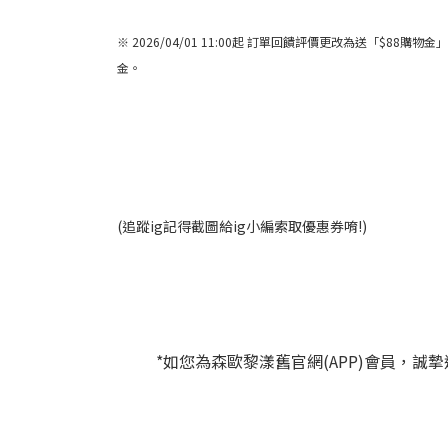
※ 2026/04/01 11:00起 訂單回饋評價更改為送「
金。
(追蹤ig記得截圖給ig小編索取優惠券唷!)
*如您為森歐黎漾舊官網(APP)會員，誠