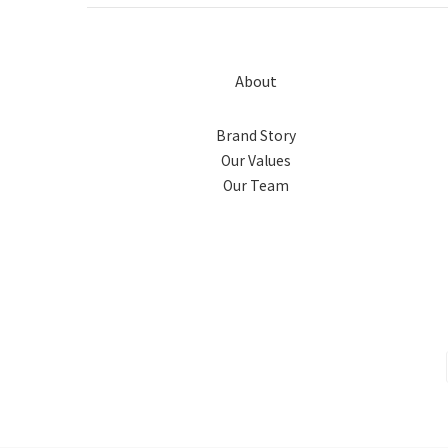
About
Brand Story
Our Values
Our Team