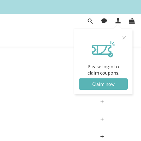
Please login to
claim coupons.
Claim now