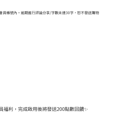
金存入會員帳號內。逾期進行評論分享/字數未達30字，恕不發送購物
員福利，完成啟用後將發送200點數回饋✨