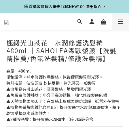
🆕首購會員輸入優惠代碼NEW100 滿千折百 >
極緞光山茶花｜水潤修護洗髮精
480ml ｜SAHOLEA森歐黎漾【洗髮
精推薦/香氛洗髮精/修護洗髮精】
容量：480ml
溫和潔淨，補水修護乾燥髮絲，恢復健康髮質與光澤。
特別推薦：油性頭皮 乾枯受損、無光澤及一般髮質
▲濟州島有機山茶花：潤澤髮絲，煥發閃耀光澤
▲角蛋白修護胜肽：小分子高滲透性，強化修復髮絲結構
▲天然植物柔膠因子：在髮絲上形成柔韌防護膜，抵禦外在傷害
▲植物角鯊烷與維他命原B5：提升髮絲含水度與潤澤彈性，給予
乾燥受損髮水感修護力。
▲8種胺基酸：提升髮絲水潤彈性，減少斷裂分岔