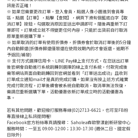
訊是否正確！
※ 如果您需要更改訂單，登入會員，點選人像小圖進到會員專
區，點選【訂單】，點擊【查閱】，網頁下滑有個藍底白字【取
消訂單】按鈕，勾選取消原因並送出申請即可。隨後再重新下訂
單即可。訂單成立就不得變更任何內容，只能於出貨前自行取消
原單重新選購下單。
※ 如果取消的訂單有使用折價券，折價券會於取消訂單後的5分鐘
內自動歸還(折價券歸還僅限還在使用效期內的才會返還，逾期不
予返回/補發)
※ 支付方式選擇信用卡、LINE Pay線上支付方式，在您送出訂單
後官網會自動進行系統跳轉到選擇的線上支付系統，付款完成後
需等網站頁面自動跳轉回到官網並看到「訂單送出成功」且收到
訂單成立通知mail才是真的完成訂購。如果沒有按上述方式確實
完成付款流程，訂單後續會被系統自動取消，取消單無法恢復，
需請您重新選購下單，活動優惠依新訂單成立時的活動優惠為
準。
若有其他問題，歡迎撥打服務專線(02)2713-6621，也可至FB粉
專直接線上私訊提問喔!
Facebook官方粉絲專頁請搜尋： Saholea森歐黎漾創新研發中心
服務時間：一至五 09:00-12:00；13:30-17:30 (週休二日、國定假
日除外)