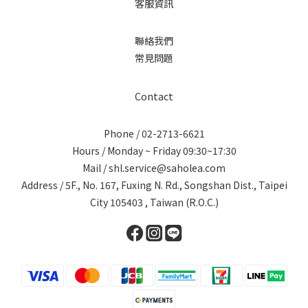
客服資訊
聯絡我們
常見問題
Contact
Phone / 02-2713-6621
Hours / Monday ~ Friday 09:30~17:30
Mail / shl.service@saholea.com
Address / 5F., No. 167, Fuxing N. Rd., Songshan Dist., Taipei
City 105403 , Taiwan (R.O.C.)