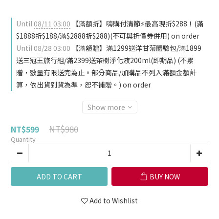
Until
08/11 03:00
【滿額折】嗨購付清節⚡最高現折$288！(滿
$1888折$188/滿$2888折$288)(不可與折價券併用) on order
Until
08/28 03:00
【滿額贈】滿1299送洋甘菊體驗包/滿1899
送三冠王旅行組/滿2399送茶樹淨化液200ml(即期品) (不累
贈，數量有限送完為止。部分商品/加購品不列入滿額金額計
算，依出貨到貨為準，恕不補贈。) on order
Show more
NT$980
NT$599
Quantity
ADD TO CART
BUY NOW
Add to Wishlist