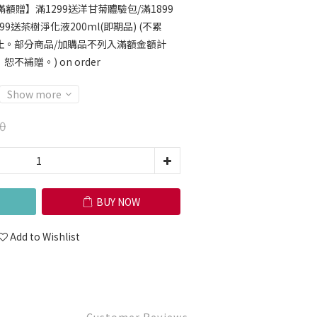
滿額贈】滿1299送洋甘菊體驗包/滿1899
9送茶樹淨化液200ml(即期品) (不累
止。部分商品/加購品不列入滿額金額計
補贈。) on order
Show more
0
BUY NOW
Add to Wishlist
Customer Reviews