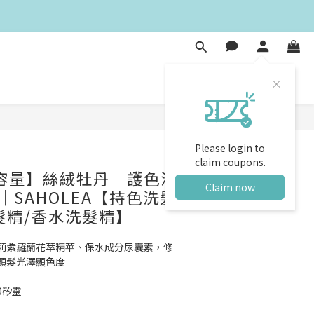
BUY NOW
Please login to
claim coupons.
l大容量】絲絨牡丹│護色洗
Claim now
 │SAHOLEA【持色洗髮
髮精/香水洗髮精】
莉紫羅蘭花萃精華、保水成分尿囊素，修
頭髮光澤顯色度
0矽靈