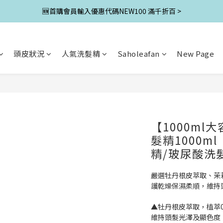
🆕首購會員輸入優惠代碼NEW100 滿千折百 >
頭皮狀況
人氣洗髮精
Saholeafan
New Page
【1000m
髮精1000ml
精/玻尿酸洗
嚴選牡丹根皮萃取、茉
護乾燥保濕柔順，維持
▲牡丹根皮萃取，植萃
維持頭髮光澤及顯色度