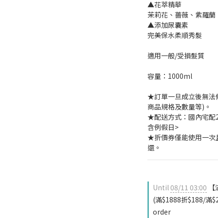
▲花萃精華
茉莉花、薔薇、紫羅蘭
▲添加尿囊素
完美保水柔順秀髮
適用一般/受損髮質
容量：1000ml
★訂單一旦成立後無法
商品規格及數量等)。
★配送方式：國內宅配2-
含例假日>
★折價券僅能使用一次
還。
Until
08/11 03:00
【
(滿$1888折$188/滿
order