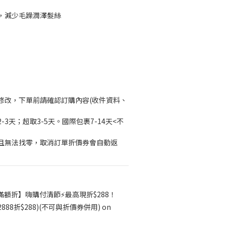
，減少毛躁潤澤髮絲
修改，下單前請確認訂購內容(收件資料、
3天；超取3-5天。國際包裹7-14天<不
且無法找零，取消訂單折價券會自動返
滿額折】嗨購付清節⚡最高現折$288！
$2888折$288)(不可與折價券併用) on