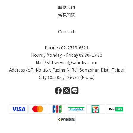
聯絡我們
常見問題
Contact
Phone / 02-2713-6621
Hours / Monday ~ Friday 09:30~17:30
Mail / shl.service@saholea.com
Address / 5F., No. 167, Fuxing N. Rd., Songshan Dist., Taipei
City 105403 , Taiwan (R.O.C.)