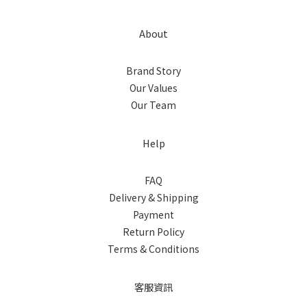
About
Brand Story
Our Values
Our Team
Help
FAQ
Delivery & Shipping
Payment
Return Policy
Terms & Conditions
客服資訊