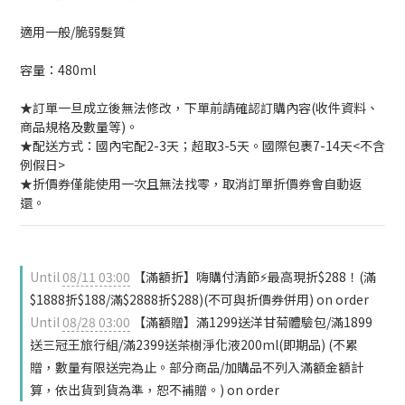
適用一般/脆弱髮質
容量：480ml
★訂單一旦成立後無法修改，下單前請確認訂購內容(收件資料、
商品規格及數量等)。
★配送方式：國內宅配2-3天；超取3-5天。國際包裹7-14天<不含
例假日>
★折價券僅能使用一次且無法找零，取消訂單折價券會自動返
還。
Until
08/11 03:00
【滿額折】嗨購付清節⚡最高現折$288！(滿
$1888折$188/滿$2888折$288)(不可與折價券併用) on order
Until
08/28 03:00
【滿額贈】滿1299送洋甘菊體驗包/滿1899
送三冠王旅行組/滿2399送茶樹淨化液200ml(即期品) (不累
贈，數量有限送完為止。部分商品/加購品不列入滿額金額計
算，依出貨到貨為準，恕不補贈。) on order