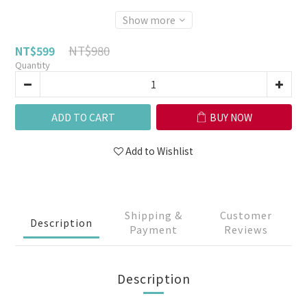
Show more
NT$980
NT$599
Quantity
ADD TO CART
BUY NOW
Add to Wishlist
Shipping &
Customer
Description
Payment
Reviews
Description