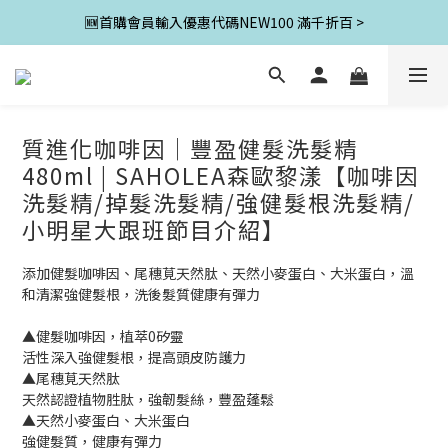
🆕首購會員輸入優惠代碼NEW100 滿千折百 >
質進化咖啡因│豐盈健髮洗髮精
480ml | SAHOLEA森歐黎漾【咖啡因
洗髮精/掉髮洗髮精/強健髮根洗髮精/
小明星大跟班節目介紹】
添加健髮咖啡因、尾穗莧天然肽、天然小麥蛋白、大米蛋白，溫
和清潔強健髮根，洗後髮質健康有彈力
▲健髮咖啡因，植萃0矽靈
活性深入強健髮根，提高頭皮防護力
▲尾穗莧天然肽
天然認證植物胜肽，強韌髮絲，豐盈蓬鬆
▲天然小麥蛋白、大米蛋白
強健髮質，健康有彈力