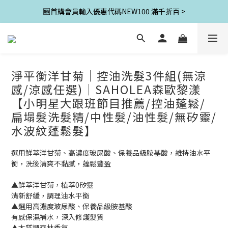
🆕首購會員輸入優惠代碼NEW100 滿千折百 >
淨平衡洋甘菊│控油洗髮3件組(無涼
感/涼感任選)│SAHOLEA森歐黎漾
【小明星大跟班節目推薦/控油蓬鬆/
扁塌髮洗髮精/中性髮/油性髮/無矽靈/
水波紋蓬鬆髮】
選用鮮萃洋甘菊、高濃度玻尿酸、保養品級胺基酸，維持油水平
衡，洗後清爽不黏膩，蓬鬆豐盈
▲鮮萃洋甘菊，植萃0矽靈
清新舒緩，調理油水平衡
▲選用高濃度玻尿酸、保養品級胺基酸
有感保濕補水，深入修護髮質
▲木質調森林香氣