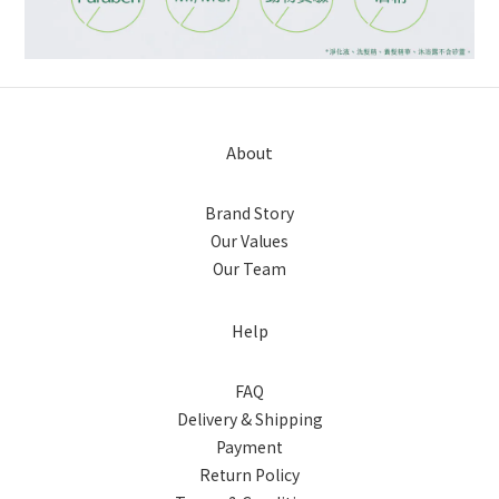
About
Brand Story
Our Values
Our Team
Help
FAQ
Delivery & Shipping
Payment
Return Policy