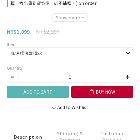
算，依出貨到貨為準，恕不補贈。) on order
Show more
NT$2,397
NT$1,099
Item
Quantity
ADD TO CART
BUY NOW
Add to Wishlist
Shipping &
Customer
Description
Payment
Reviews