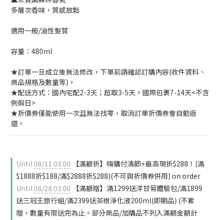
多層次香味，質感放鬆
適用一般/油性髮質
容量：480ml
★訂單一旦成立後無法修改，下單前請確認訂購內容(收件資料、
商品規格及數量等)。
★配送方式：國內宅配2-3天；超取3-5天。國際包裹7-14天<不含
例假日>
★折價券僅能使用一次且無法找零，取消訂單折價券會自動返
還。
Until
08/11 03:00
【滿額折】嗨購付清節⚡最高現折$288！(滿
$1888折$188/滿$2888折$288)(不可與折價券併用) on order
Until
08/28 03:00
【滿額贈】滿1299送洋甘菊體驗包/滿1899
送三冠王旅行組/滿2399送茶樹淨化液200ml(即期品) (不累
贈，數量有限送完為止。部分商品/加購品不列入滿額金額計