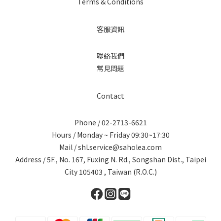
Terms & Conditions
客服資訊
聯絡我們
常見問題
Contact
Phone / 02-2713-6621
Hours / Monday ~ Friday 09:30~17:30
Mail / shl.service@saholea.com
Address / 5F., No. 167, Fuxing N. Rd., Songshan Dist., Taipei
City 105403 , Taiwan (R.O.C.)