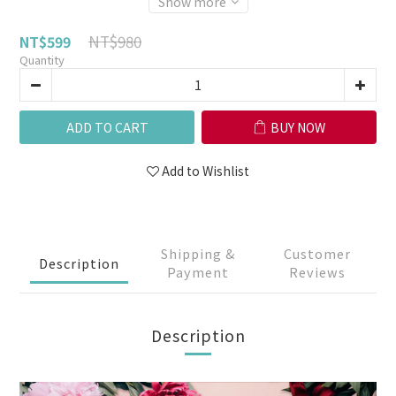
Show more
NT$980
NT$599
Quantity
ADD TO CART
BUY NOW
Add to Wishlist
Shipping &
Customer
Description
Payment
Reviews
Description