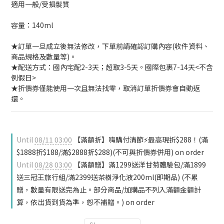
適用一般/受損髮質
容量：140ml
★訂單一旦成立後無法修改，下單前請確認訂購內容(收件資料、
商品規格及數量等)。
★配送方式：國內宅配2-3天；超取3-5天。國際包裹7-14天<不含
例假日>
★折價券僅能使用一次且無法找零，取消訂單折價券會自動返
還。
Until
08/11 03:00
【滿額折】嗨購付清節⚡最高現折$288！(滿
$1888折$188/滿$2888折$288)(不可與折價券併用) on order
Until
08/28 03:00
【滿額贈】滿1299送洋甘菊體驗包/滿1899
送三冠王旅行組/滿2399送茶樹淨化液200ml(即期品) (不累
贈，數量有限送完為止。部分商品/加購品不列入滿額金額計
算，依出貨到貨為準，恕不補贈。) on order