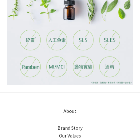
About
Brand Story
Our Values