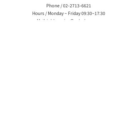
Phone / 02-2713-6621
BUY NOW
Hours / Monday ~ Friday 09:30~17:30
Mail / shl.service@saholea.com
Address / 5F., No. 167, Fuxing N. Rd., Songshan Dist., Taipei
City 105403 , Taiwan (R.O.C.)
提醒您，我們不會以電話或簡訊方式通知變更付款方式。
2024 ©SAHOLEA森歐黎漾