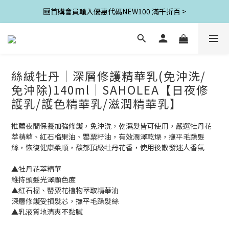
🆕首購會員輸入優惠代碼NEW100 滿千折百 >
絲絨牡丹│深層修護精華乳(免沖洗/
免沖除)140ml│SAHOLEA【日夜修
護乳/護色精華乳/滋潤精華乳】
推薦夜間保養加強修護，免沖洗，乾濕髮皆可使用，嚴選牡丹花
萃精華、紅石榴果油、罌粟籽油，有效潤澤乾燥，撫平毛躁髮
絲，恢復健康柔順，馥郁頂級牡丹花香，使用後散發迷人香氣
▲牡丹花萃精華
維持頭髮光澤顯色度
▲紅石榴、罌粟花植物萃取精華油
深層修護受損髮芯，撫平毛躁髮絲
▲乳液質地清爽不黏膩